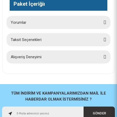
Paket İçeriğiı
Yorumlar
Taksit Seçenekleri
Bu ürüne ilk yorumu siz yapın!
Yorum Yaz
Alışveriş Deneyimi
İlk defa alışveriş yaptım cok
başarılıydı tavsiye edeceğim bir
site
a... u... | 06/06/2026
TÜM İNDİRİM VE KAMPANYALARIMIZDAN MAİL İLE
HABERDAR OLMAK İSTERMİSİNİZ ?
Paketleme ve kalite harika
orijinal
GÖNDER
H... U... | 02/06/2026