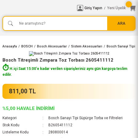
Giriş Yapın
Yeni Üyelik
/
ARA
Anasayfa
BOSCH
Bosch Aksesuarlar
Sistem Aksesuarları
Bosch Sanayi Tipi S
Bosch Titreşimli Zımpara Toz Torbası 2605411112
⏱️
H.içi Saat 15:00'e kadar verilen siparişleriniz aynı gün kargoya teslim
edilir.
811,00 TL
%5,00 HAVALE İNDİRİMİ
Kategori
Bosch Sanayi Tipi Süpürge Torba ve Filtreleri
Stok Kodu
B2605411112
Listeleme Kodu
280800014