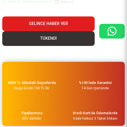
4000 TL üzeri kargo ücretsiz..
Stokta yok
GELINCE HABER VER
TÜKENDİ
4000 TL Altındaki Sepetlerde
%100 İade Garantisi
Kargo Ücreti 190 TL'dir.
14 Gün İçerisinde
Fiyatlarımıza
Kredi Karti ile Ödemelerde
KDV dahildir.
Vade Farksız 3 Taksit İmkanı