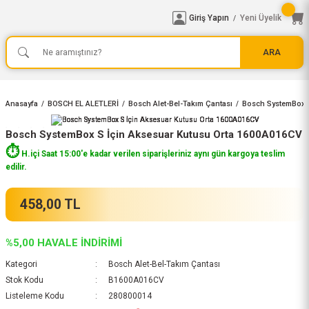
Giriş Yapın
Yeni Üyelik
/
ARA
Anasayfa
BOSCH EL ALETLERİ
Bosch Alet-Bel-Takım Çantası
Bosch SystemBox S
Bosch SystemBox S İçin Aksesuar Kutusu Orta 1600A016CV
⏱️
H.içi Saat 15:00'e kadar verilen siparişleriniz aynı gün kargoya teslim
edilir.
458,00 TL
%5,00 HAVALE İNDİRİMİ
Kategori
Bosch Alet-Bel-Takım Çantası
Stok Kodu
B1600A016CV
Listeleme Kodu
280800014