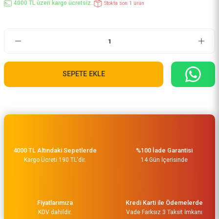
4000 TL üzeri kargo ücretsiz..
Stokta son 1 ürün
SEPETE EKLE
4000 TL Altındaki Sepetlerde
%100 İade Garantisi
Kargo Ücreti 190 TL'dir.
14 Gün İçerisinde
Fiyatlarımıza
Kredi Karti ile Ödemelerde
KDV dahildir.
Vade Farksız 3 Taksit İmkanı