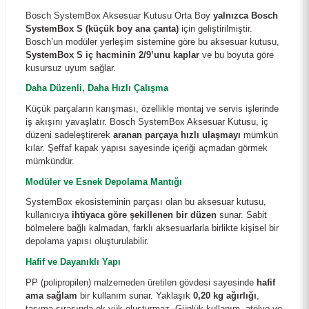
Bosch SystemBox Aksesuar Kutusu Orta Boy
yalnızca Bosch
SystemBox S (küçük boy ana çanta)
için geliştirilmiştir.
Bosch’un modüler yerleşim sistemine göre bu aksesuar kutusu,
SystemBox S iç hacminin 2/9’unu kaplar
ve bu boyuta göre
kusursuz uyum sağlar.
Daha Düzenli, Daha Hızlı Çalışma
Küçük parçaların karışması, özellikle montaj ve servis işlerinde
iş akışını yavaşlatır. Bosch SystemBox Aksesuar Kutusu, iç
düzeni sadeleştirerek
aranan parçaya hızlı ulaşmayı
mümkün
kılar. Şeffaf kapak yapısı sayesinde içeriği açmadan görmek
mümkündür.
Modüler ve Esnek Depolama Mantığı
SystemBox ekosisteminin parçası olan bu aksesuar kutusu,
kullanıcıya
ihtiyaca göre şekillenen bir düzen
sunar. Sabit
bölmelere bağlı kalmadan, farklı aksesuarlarla birlikte kişisel bir
depolama yapısı oluşturulabilir.
Hafif ve Dayanıklı Yapı
PP (polipropilen) malzemeden üretilen gövdesi sayesinde
hafif
ama sağlam
bir kullanım sunar. Yaklaşık
0,20 kg ağırlığı
,
taşıma sırasında ek yük oluşturmaz. Günlük kullanım, atölye ve