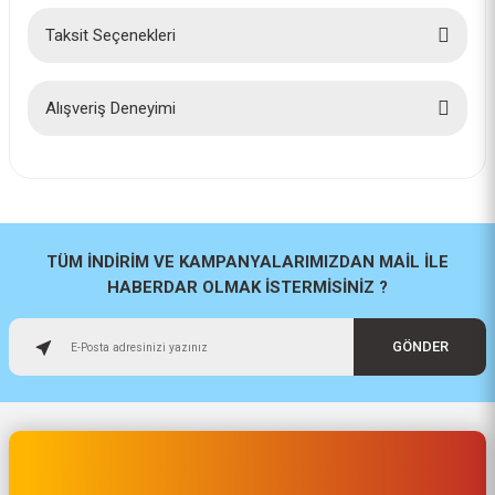
Taksit Seçenekleri
Bu ürüne ilk yorumu siz yapın!
Yorum Yaz
Alışveriş Deneyimi
İlk defa alışveriş yaptım cok
başarılıydı tavsiye edeceğim bir
site
a... u... | 06/06/2026
TÜM İNDİRİM VE KAMPANYALARIMIZDAN MAİL İLE
HABERDAR OLMAK İSTERMİSİNİZ ?
Paketleme ve kalite harika
orijinal
GÖNDER
H... U... | 02/06/2026
Hızlı sağlam
Osman Alper | 15/05/2026