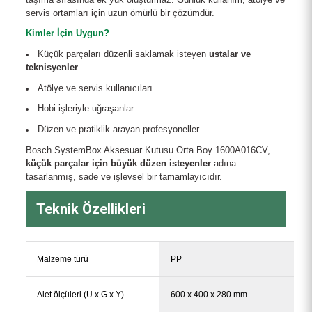
servis ortamları için uzun ömürlü bir çözümdür.
Kimler İçin Uygun?
Küçük parçaları düzenli saklamak isteyen
ustalar ve
teknisyenler
Atölye ve servis kullanıcıları
Hobi işleriyle uğraşanlar
Düzen ve pratiklik arayan profesyoneller
Bosch SystemBox Aksesuar Kutusu Orta Boy 1600A016CV,
küçük parçalar için büyük düzen isteyenler
adına
tasarlanmış, sade ve işlevsel bir tamamlayıcıdır.
Teknik Özellikleri
Malzeme türü
PP
Alet ölçüleri (U x G x Y)
600 x 400 x 280 mm