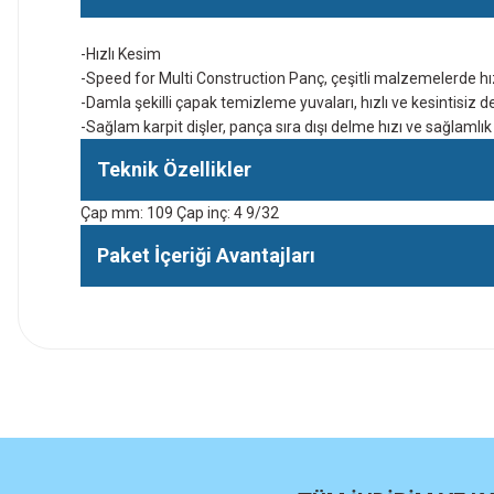
-Hızlı Kesim
-Speed for Multi Construction Panç, çeşitli malzemelerde hı
-Damla şekilli çapak temizleme yuvaları, hızlı ve kesintisiz de
-Sağlam karpit dişler, pança sıra dışı delme hızı ve sağlamlı
Teknik Özellikler
Çap mm: 109 Çap inç: 4 9/32
Paket İçeriği Avantajları
İlk defa alışveriş yaptım cok başarılıydı tavsiye edeceğim bir 
a... u... | 06/06/2026
Paketleme ve kalite harika orijinal
H... U... | 02/06/2026