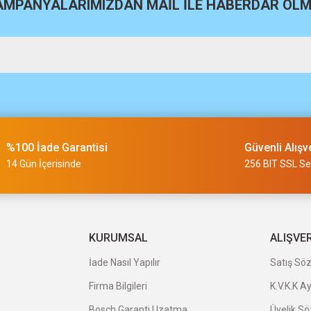
KAMPANYALARIMIZDAN MAİL İLE HABERDAR OLMA
Bosch Expert 8,5x105 mm TCT
481,00 TL
m
%100 İade Garantisi
Güvenli Alışv
slimi 24 saat sürmüyor
14 Gün İçerisinde
256 BIT SSL Ser
a uygun ve kaliteli ürünleriniz için
KURUMSAL
ALIŞVE
Bosch Expert 7,15x105 mm HS
İade Nasıl Yapılır
Satış Sö
381,00 TL
Firma Bilgileri
K.V.K.K A
veriş oldu.
Bosch Garanti Uzatma
Üyelik S