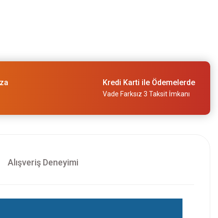
Girişli Panç Adaptörü 105 mm 2608594266
ıza
Kredi Karti ile Ödemelerde
Vade Farksız 3 Taksit İmkanı
Alışveriş Deneyimi
nç Adaptörü HSSG Ø7,15 2608900527