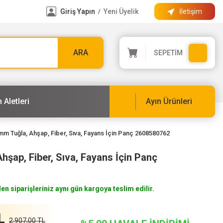
Giriş Yapın
Yeni Üyelik
İletişim
/
ARA
SEPETİM
 Aletleri
Ayın Ürünleri
m Tuğla, Ahşap, Fiber, Sıva, Fayans İçin Panç 2608580762
şap, Fiber, Sıva, Fayans İçin Panç
len siparişleriniz aynı gün kargoya teslim edilir.
L
2.907,00 TL