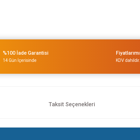
Bosch Power Change SDS-Plus 
714,00 TL
%100 İade Garantisi
Fiyatlarım
14 Gün İçerisinde
KDV dahildir.
Taksit Seçenekleri
Expert Mandren İçin Hızlı Pa
800,00 TL