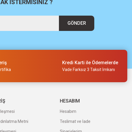
K İSTERMİSİNİZ ?
 Panç Merkezleme Ucu 2608900529
GÖNDER
eriş
Kredi Karti ile Ödemelerde
tifika
Vade Farksız 3 Taksit İmkanı
RİŞ
HESABIM
S-G Panç Merkezleme Ucu 2608900528
zleşmesi
Hesabım
ydınlatma Metni
Teslimat ve İade
özleşmesi
Siparişlerim