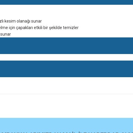
zlı kesim olanağı sunar
lme için çapakları etkili bir şekilde temizler
k sunar
Bosch Expert Mandren İçin Hız
962,00 TL
site
Bu ürüne ilk yorumu siz yapın!
Yorum Yaz