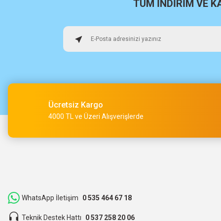
TÜM İNDİRİM VE 
Hızlı sağlam
Osman Alper | 15/05/2026
Çok hızlı kargo ve çok güzel destek ekibi var teşekkür ederi
O... A... | 15/05/2026
Ücretsiz Kargo
Müşteri iletişimi kusursuz birde ürün siparişini veriyoruz te
4000 TL ve Üzeri Alışverişlerde
M... Ç... | 14/05/2026
Hızlı bir şekilde kargoya verildi ve elime ulaştı. Piyasadan dah
teşekkür ederiz.
ibrahim Yüksel | 26/03/2026
WhatsApp İletişim
0 535 464 67 18
Teknik Destek Hattı
0 537 258 20 06
ilgili satıcı,güzel paketleme,hızlı kargolama. sıkıntısız bir alış