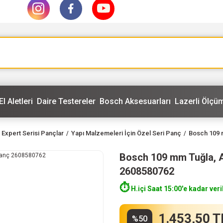
El Aletleri
Daire Testereler
Bosch Aksesuarları
Lazerli Ölçüm
Expert Serisi Pançlar
Yapı Malzemeleri İçin Özel Seri Panç
Bosch 109 m
Bosch 109 mm Tuğla, Ah
2608580762
⏱️
H.içi Saat 15:00'e kadar veri
1.453,50 T
%50