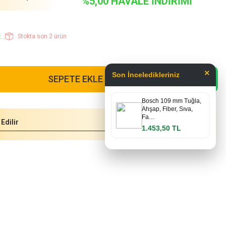
%5,00 HAVALE İNDİRİMİ
..
Stokta son 2 ürün
×
Son İnceledikleriniz
SEPETE EKLE
Bosch 109 mm Tuğla,
Ahşap, Fiber, Sıva,
Fa…
Edilir
1.453,50 TL