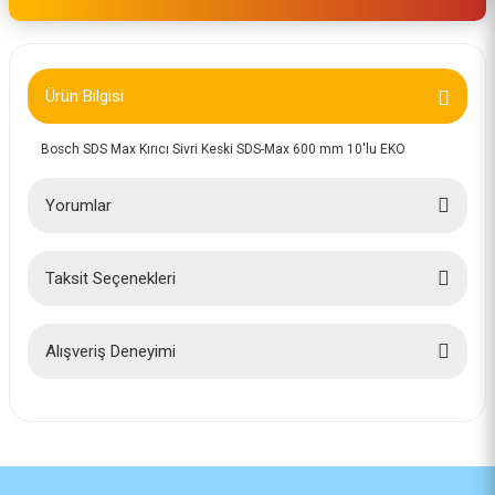
Ürün Bilgisi
Bosch SDS Max Kırıcı Sivri Keski SDS-Max 600 mm 10'lu EKO
Yorumlar
Taksit Seçenekleri
Bu ürüne ilk yorumu siz yapın!
Yorum Yaz
Alışveriş Deneyimi
İlk defa alışveriş yaptım cok
başarılıydı tavsiye edeceğim bir
site
a... u... | 06/06/2026