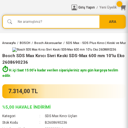
Giriş Yapın
Yeni Üyelik
/
ARA
Anasayfa
BOSCH
Bosch Aksesuarlar
SDS Max - SDS Plus Kırıcı | Keski ve Murç
Bosch SDS Max Kırıcı Sivri Keski SDS-Max 600 mm 10'lu Eko
2608690236
⏱️
H.içi Saat 15:00'e kadar verilen siparişleriniz aynı gün kargoya teslim
edilir.
7.314,00 TL
%5,00 HAVALE İNDİRİMİ
Kategori
SDS Max Kırıcı Uçları
Stok Kodu
B2608690236