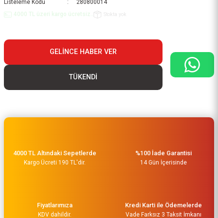
Listeleme Kodu
280800014
4000 TL üzeri kargo ücretsiz..
Stokta yok
GELINCE HABER VER
TÜKENDİ
4000 TL Altındaki Sepetlerde
%100 İade Garantisi
Kargo Ücreti 190 TL'dir.
14 Gün İçerisinde
Fiyatlarımıza
Kredi Karti ile Ödemelerde
KDV dahildir.
Vade Farksız 3 Taksit İmkanı