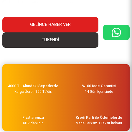
4000 TL üzeri kargo ücretsiz..
Stokta yok
GELINCE HABER VER
TÜKENDİ
4000 TL Altındaki Sepetlerde
%100 İade Garantisi
Kargo Ücreti 190 TL'dir.
14 Gün İçerisinde
Fiyatlarımıza
Kredi Karti ile Ödemelerde
KDV dahildir.
Vade Farksız 3 Taksit İmkanı