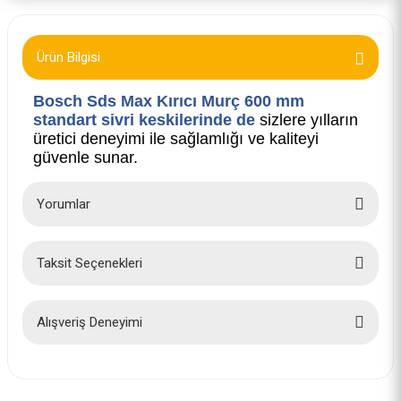
Ürün Bilgisi
Bosch Sds Max Kırıcı Murç 600 mm
standart sivri keskilerinde de
sizlere yılların
üretici deneyimi ile sağlamlığı ve kaliteyi
güvenle sunar.
Yorumlar
Taksit Seçenekleri
Bu ürüne ilk yorumu siz yapın!
Yorum Yaz
Alışveriş Deneyimi
İlk defa alışveriş yaptım cok
başarılıydı tavsiye edeceğim bir
site