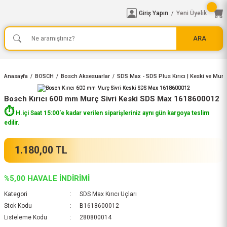
Giriş Yapın
Yeni Üyelik
/
ARA
Anasayfa
BOSCH
Bosch Aksesuarlar
SDS Max - SDS Plus Kırıcı | Keski ve Murç
Bosch Kırıcı 600 mm Murç Sivri Keski SDS Max 1618600012
⏱️
H.içi Saat 15:00'e kadar verilen siparişleriniz aynı gün kargoya teslim
edilir.
1.180,00 TL
%5,00 HAVALE İNDİRİMİ
Kategori
SDS Max Kırıcı Uçları
Stok Kodu
B1618600012
Listeleme Kodu
280800014