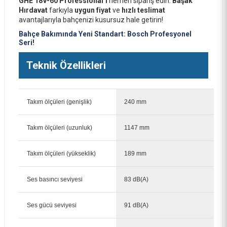
GHE 18V-60 Professional’ı
hemen sipariş edin.
Başak
Bosch GRT 18V-33 Akülü Kenar Kesme (Akü ve Şarj Yoktur) 06008D0000
Hırdavat
farkıyla
uygun fiyat
ve
hızlı teslimat
avantajlarıyla bahçenizi kusursuz hale getirin!
10.300,00 TL
Bahçe Bakımında Yeni Standart: Bosch Profesyonel
Seri!
Teknik Özellikleri
Takım ölçüleri (genişlik)
240 mm
Takım ölçüleri (uzunluk)
1147 mm
Takım ölçüleri (yükseklik)
189 mm
Ses basıncı seviyesi
83 dB(A)
Ses gücü seviyesi
91 dB(A)
Bosch GHE 18V-60 1X4 ProCORE Akülü Çit Kesme-Budama