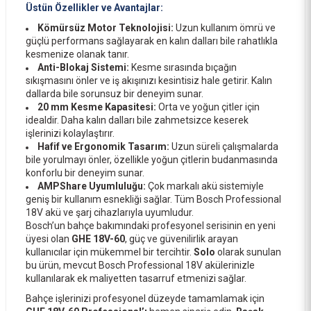
Üstün Özellikler ve Avantajlar:
Kömürsüz Motor Teknolojisi:
Uzun kullanım ömrü ve
5.500,00 TL
güçlü performans sağlayarak en kalın dalları bile rahatlıkla
kesmenize olanak tanır.
Anti-Blokaj Sistemi:
Kesme sırasında bıçağın
sıkışmasını önler ve iş akışınızı kesintisiz hale getirir. Kalın
dallarda bile sorunsuz bir deneyim sunar.
20 mm Kesme Kapasitesi:
Orta ve yoğun çitler için
idealdir. Daha kalın dalları bile zahmetsizce keserek
işlerinizi kolaylaştırır.
Hafif ve Ergonomik Tasarım:
Uzun süreli çalışmalarda
bile yorulmayı önler, özellikle yoğun çitlerin budanmasında
konforlu bir deneyim sunar.
AMPShare Uyumluluğu:
Çok markalı akü sistemiyle
geniş bir kullanım esnekliği sağlar. Tüm Bosch Professional
18V akü ve şarj cihazlarıyla uyumludur.
Bosch’un bahçe bakımındaki profesyonel serisinin en yeni
üyesi olan
GHE 18V-60
, güç ve güvenilirlik arayan
kullanıcılar için mükemmel bir tercihtir.
Solo
olarak sunulan
bu ürün, mevcut Bosch Professional 18V akülerinizle
kullanılarak ek maliyetten tasarruf etmenizi sağlar.
Bahçe işlerinizi profesyonel düzeyde tamamlamak için