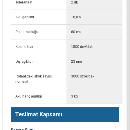
Tolerans K
2 dB
14.167,00 TL
Akü gerilimi
18,0 V
Pala uzunluğu
60 cm
Kesme hızı
1500 dev/dak
Diş açıklığı
23 mm
Rölantideki strok sayısı,
3000 strok/dak
nominal
Akü hariç ağırlığı
3 kg
Teslimat Kapsamı