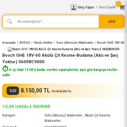
Giriş Yapın
Yeni Üyelik
/
ARA
Anasayfa
BOSCH
Akülü Aletler
Solo (Aküsüz) Makineler
Bosch GHE 18V-60 A
Bosch GHE 18V-60 Akülü Çit Kesme-Budama (Akü ve Şarj
Yoktur) 06008C9000
⏱️
H.içi Saat 15:00'e kadar verilen siparişleriniz aynı gün kargoya teslim
edilir.
8.150,00 TL
%22
10.418,00 TL
%5,00 HAVALE İNDİRİMİ
Kategori
Solo (Aküsüz) Makineler
,
Akülü Çit Kesme
Makineleri