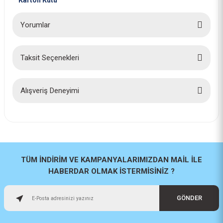
Karton Kutu
Bosch 2 Adet 8 Ah ProCORE 18V Akü ve GAL18V-160 Şarj Aleti Seti 1600A02T5P
Yorumlar
18.856,00 TL
Taksit Seçenekleri
Bu ürüne ilk yorumu siz yapın!
Yorum Yaz
Alışveriş Deneyimi
İlk defa alışveriş yaptım cok
başarılıydı tavsiye edeceğim bir
site
a... u... | 06/06/2026
TÜM İNDİRİM VE KAMPANYALARIMIZDAN MAİL İLE
HABERDAR OLMAK İSTERMİSİNİZ ?
Paketleme ve kalite harika
orijinal
GÖNDER
H... U... | 02/06/2026