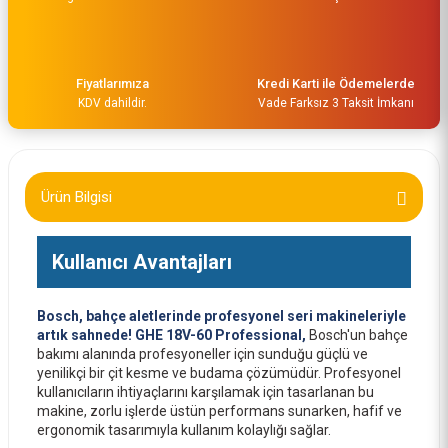
Fiyatlarımıza
Kredi Karti ile Ödemelerde
KDV dahildir.
Vade Farksız 3 Taksit İmkanı
Bosch ProCore 18V 4,0 Ah Yedek Akü 1600A016GB
3.950,00 TL
Ürün Bilgisi
Kullanıcı Avantajları
Bosch, bahçe aletlerinde profesyonel seri makineleriyle
artık sahnede! GHE 18V-60 Professional,
Bosch'un bahçe
bakımı alanında profesyoneller için sunduğu güçlü ve
yenilikçi bir çit kesme ve budama çözümüdür. Profesyonel
kullanıcıların ihtiyaçlarını karşılamak için tasarlanan bu
makine, zorlu işlerde üstün performans sunarken, hafif ve
ergonomik tasarımıyla kullanım kolaylığı sağlar.
Bosch ProCORE 18V 5.5Ah Akü 1600A02149