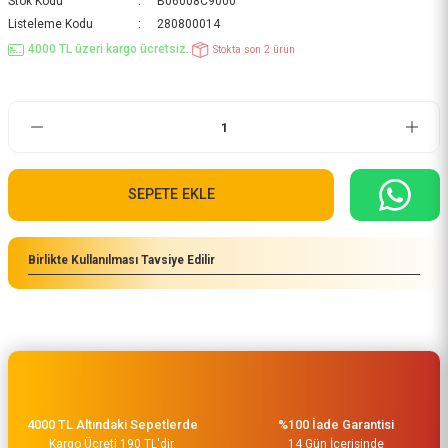
Stok Kodu
B06008C9000
Listeleme Kodu
280800014
4000 TL üzeri kargo ücretsiz..
Stokta son 2 ürün
SEPETE EKLE
Birlikte Kullanılması Tavsiye Edilir
4000 TL Altındaki Sepetlerde
%100 İade Garantisi
Kargo Ücreti 190 TL'dir.
14 Gün İçerisinde