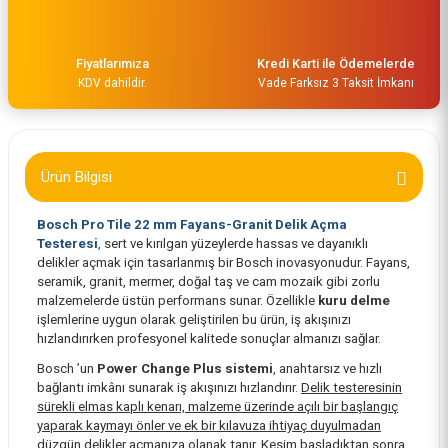
Fiyatlarımıza
Kredi Karti ile Ödemelerde
KDV dahildir.
Vade Farksız 3 Taksit İmkanı
Ürün Bilgisi
Bosch Pro Tile 22 mm Fayans-Granit Delik Açma
Testeresi
,
sert ve kırılgan yüzeylerde hassas ve dayanıklı
Bosch Power Change Plus Adaptör 70 mm ve Ø 8.7 mm Şaft Girişli 260859426
delikler açmak için tasarlanmış bir Bosch inovasyonudur. Fayans,
seramik, granit, mermer, doğal taş ve cam mozaik gibi zorlu
malzemelerde üstün performans sunar. Özellikle
kuru delme
648,00 TL
işlemlerine uygun olarak geliştirilen bu ürün, iş akışınızı
hızlandırırken profesyonel kalitede sonuçlar almanızı sağlar.
Bosch ’un
Power Change Plus sistemi
, anahtarsız ve hızlı
bağlantı imkânı sunarak iş akışınızı hızlandırır.
Delik testeresinin
sürekli elmas kaplı kenarı, malzeme üzerinde açılı bir başlangıç
yaparak kaymayı önler ve ek bir kılavuza ihtiyaç duyulmadan
düzgün delikler açmanıza olanak tanır. Kesim başladıktan sonra