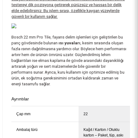
testereyi dik pozisyona getirerek pürüzsüz ve hassas bir delik
elde edebilirsiniz. Bu işlem sırası, özellikle kaygan yüzeylerde
güvenli bir kullanım sağlar.
Bosch 22 mm Pro Tile, fayans delim işlemleri için geliştirilen bu
panç gövdesinde bulunan
ısı yuvaları
, kesim sırasında oluşan
fazla ısının dağıtılmasına yardımcı olur. Böylece hem performansı
artırır hem de ürünün ömrünü uzatır. Güçlendirilmiş lehim
bağlantıları ise elmas kaplama ile gövde arasındaki dayanıklılığı
artırarak yoğun ve sert malzemelerde bile güvenilir bir
performans sunar. Ayrıca, kuru kullanım için optimize edilmiş bu
ürün, ek soğutma gereksinimini ortadan kaldırarak zaman ve
enerji tasarrufu sağlar.
Bosch Power Change SDS-Plus Girişli Panç Adaptörü 105 mm 2608594266
Ayrıntılar
714,00 TL
Çap mm
22
Ambalaj türü
Kağıt / Karton / Oluklu
karton – Paket, tüp, askı