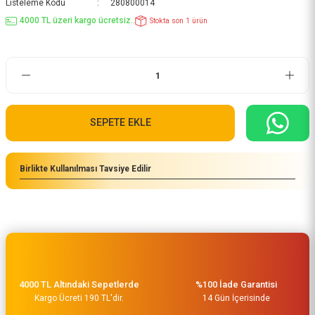
Listeleme Kodu
280800014
4000 TL üzeri kargo ücretsiz..
Stokta son 1 ürün
SEPETE EKLE
Birlikte Kullanılması Tavsiye Edilir
4000 TL Altındaki Sepetlerde
%100 İade Garantisi
Kargo Ücreti 190 TL'dir.
14 Gün İçerisinde