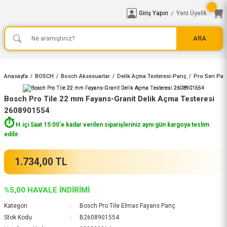
Giriş Yapın
Yeni Üyelik
/
ARA
Anasayfa
BOSCH
Bosch Aksesuarlar
Delik Açma Testeresi-Panç
Pro Seri Pan
Bosch Pro Tile 22 mm Fayans-Granit Delik Açma Testeresi
2608901554
⏱️
H.içi Saat 15:00'e kadar verilen siparişleriniz aynı gün kargoya teslim
edilir.
1.734,00 TL
%5,00 HAVALE İNDİRİMİ
Kategori
Bosch Pro Tile Elmas Fayans Panç
Stok Kodu
B2608901554