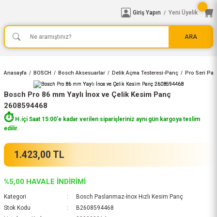
Giriş Yapın
Yeni Üyelik
/
ARA
Anasayfa
BOSCH
Bosch Aksesuarlar
Delik Açma Testeresi-Panç
Pro Seri Pan
Bosch Pro 86 mm Yaylı İnox ve Çelik Kesim Panç
2608594468
⏱️
H.içi Saat 15:00'e kadar verilen siparişleriniz aynı gün kargoya teslim
edilir.
1.423,00 TL
%5,00 HAVALE İNDİRİMİ
Kategori
Bosch Paslanmaz-İnox Hızlı Kesim Panç
Stok Kodu
B2608594468