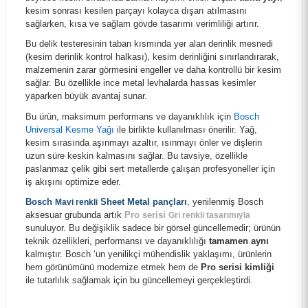
kesim sonrası kesilen parçayı kolayca dışarı atılmasını
sağlarken, kısa ve sağlam gövde tasarımı verimliliği artırır.
Bu delik testeresinin taban kısmında yer alan derinlik mesnedi
(kesim derinlik kontrol halkası), kesim derinliğini sınırlandırarak,
malzemenin zarar görmesini engeller ve daha kontrollü bir kesim
sağlar. Bu özellikle ince metal levhalarda hassas kesimler
yaparken büyük avantaj sunar.
Bu ürün, maksimum performans ve dayanıklılık için
Bosch
Universal Kesme Yağı
ile birlikte kullanılması önerilir. Yağ,
kesim sırasında aşınmayı azaltır, ısınmayı önler ve dişlerin
uzun süre keskin kalmasını sağlar. Bu tavsiye, özellikle
paslanmaz çelik gibi sert metallerde çalışan profesyoneller için
iş akışını optimize eder.
Bosch Power Change SDS-Plus Girişli Panç Adaptörü 105 mm 2608594266
Bosch
Sheet Metal pançları
,
yenilenmiş Bosch
Mavi renkli
aksesuar grubunda artık
Pro serisi
Gri renkli tasarımıyla
sunuluyor. Bu değişiklik sadece bir görsel güncellemedir; ürünün
714,00 TL
teknik özellikleri, performansı ve dayanıklılığı
tamamen aynı
kalmıştır. Bosch ‘un yenilikçi mühendislik yaklaşımı, ürünlerin
hem görünümünü modernize etmek hem de
Pro serisi kimliği
ile tutarlılık sağlamak için bu güncellemeyi gerçekleştirdi.