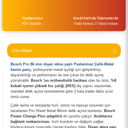
Fiyatlarımıza
Kredi Karti ile Ödemelerde
KDV dahildir.
Vade Farksız 3 Taksit İmkanı
Ürün Bilgisi
Bosch Pro 86 mm dışarı atma yaylı Paslanmaz Çelik-Metal
kesim panç
,
profesyonel metal işçiliği için geliştirilmiş,
Bosch Power Change Plus Adaptör 70 mm ve Ø 8.7 mm Şaft Girişli 260859426
dayanıklılığı ve performansı ile öne çıkan bir delik açma
çözümüdür.
Bosch ’un mühendislik harikası
olan bu ürün,
%8
kobalt içeren yüksek hız çeliği (HSS)
diş yapısı sayesinde,
648,00 TL
standart delik açma testerelerine göre 2 kata kadar daha uzun
ömür sunar.
Çelik levha ve borularda hızlı, temiz ve hassas kesimler için
tasarlanan Pro Sheet Metal 86mm delik açma testeresi,
Bosch
Power Change Plus adaptörü
ile uyumlu çalışır.
Anahtarsız
bağlantı mekanizması
, hızlı kurulum ve değişim sağlar;
böylece kesim sırasında zaman kaybını önler.
Dışarı atma yayı
,