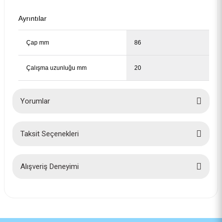
Ayrıntılar
Çap mm
86
Çalışma uzunluğu mm
20
Yorumlar
Bosch Pro İnox ve Çelik Kesim Panç 2'li Yayı 2608594475
Taksit Seçenekleri
115,00 TL
Bu ürüne ilk yorumu siz yapın!
Yorum Yaz
Alışveriş Deneyimi
İlk defa alışveriş yaptım cok
başarılıydı tavsiye edeceğim bir
site