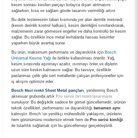
kesim sonrası kesilen parçayı kolayca dışarı atılmasını
sağlarken, kısa ve sağlam gövde tasarımı verimliliği artırır.
Bu delik testeresinin taban kısmında yer alan derinlik mesnedi
(kesim derinlik kontrol halkası), kesim derinliğini sınırlandırarak,
malzemenin zarar görmesini engeller ve daha kontrollü bir kesim
sağlar. Bu özellikle ince metal levhalarda hassas kesimler
yaparken büyük avantaj sunar.
Bu ürün, maksimum performans ve dayanıklılık için
Bosch
Universal Kesme Yağı
ile birlikte kullanılması önerilir. Yağ,
kesim sırasında aşınmayı azaltır, ısınmayı önler ve dişlerin
uzun süre keskin kalmasını sağlar. Bu tavsiye, özellikle
paslanmaz çelik gibi sert metallerde çalışan profesyoneller için
iş akışını optimize eder.
Bosch Power Change SDS-Plus Girişli Panç Adaptörü 105 mm 2608594266
Bosch
Sheet Metal pançları
,
yenilenmiş Bosch
Mavi renkli
aksesuar grubunda artık
Pro serisi
Gri renkli tasarımıyla
sunuluyor. Bu değişiklik sadece bir görsel güncellemedir; ürünün
714,00 TL
teknik özellikleri, performansı ve dayanıklılığı
tamamen aynı
kalmıştır. Bosch ‘un yenilikçi mühendislik yaklaşımı, ürünlerin
hem görünümünü modernize etmek hem de
Pro serisi kimliği
ile tutarlılık sağlamak için bu güncellemeyi gerçekleştirdi.