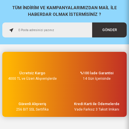
a... u... | 06/06/2026
TÜM İNDİRİM VE KAMPANYALARIMIZDAN MAİL İLE
HABERDAR OLMAK İSTERMİSİNİZ ?
Paketleme ve kalite harika
orijinal
GÖNDER
H... U... | 02/06/2026
Hızlı sağlam
Osman Alper | 15/05/2026
Ücretsiz Kargo
%100 İade Garantisi
Çok hızlı kargo ve çok güzel
Bosch Pro 250 ml Universal Sprey Form Kesme ve Delme Yağı 2607009020
4000 TL ve Üzeri Alışverişlerde
destek ekibi var teşekkür ederim
14 Gün İçerisinde
O... A... | 15/05/2026
735,00 TL
Müşteri iletişimi kusursuz birde
Güvenli Alışveriş
Kredi Karti ile Ödemelerde
ürün siparişini veriyoruz teslimi
256 BIT SSL Sertifika
Vade Farksız 3 Taksit İmkanı
24 saat sürmüyor
M... Ç... | 14/05/2026