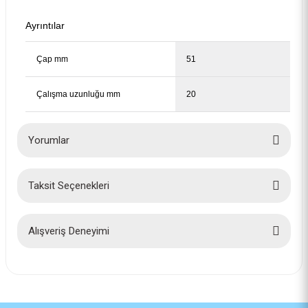
Ayrıntılar
Çap mm
51
Çalışma uzunluğu mm
20
Yorumlar
Bosch Pro İnox ve Çelik Kesim Panç 2'li Yayı 2608594475
Taksit Seçenekleri
115,00 TL
Bu ürüne ilk yorumu siz yapın!
Yorum Yaz
Alışveriş Deneyimi
İlk defa alışveriş yaptım cok
başarılıydı tavsiye edeceğim bir
site