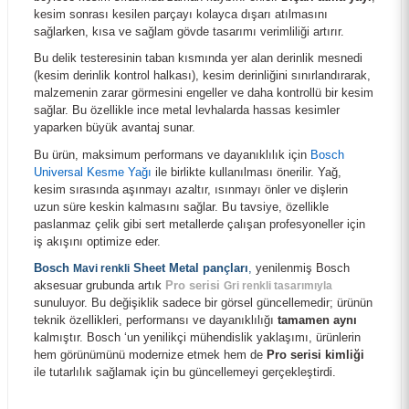
kesim sonrası kesilen parçayı kolayca dışarı atılmasını
sağlarken, kısa ve sağlam gövde tasarımı verimliliği artırır.
Bu delik testeresinin taban kısmında yer alan derinlik mesnedi
(kesim derinlik kontrol halkası), kesim derinliğini sınırlandırarak,
malzemenin zarar görmesini engeller ve daha kontrollü bir kesim
sağlar. Bu özellikle ince metal levhalarda hassas kesimler
yaparken büyük avantaj sunar.
Bu ürün, maksimum performans ve dayanıklılık için
Bosch
Universal Kesme Yağı
ile birlikte kullanılması önerilir. Yağ,
kesim sırasında aşınmayı azaltır, ısınmayı önler ve dişlerin
uzun süre keskin kalmasını sağlar. Bu tavsiye, özellikle
paslanmaz çelik gibi sert metallerde çalışan profesyoneller için
iş akışını optimize eder.
Bosch Power Change SDS-Plus Girişli Panç Adaptörü 105 mm 2608594266
Bosch
Sheet Metal pançları
,
yenilenmiş Bosch
Mavi renkli
aksesuar grubunda artık
Pro serisi
Gri renkli tasarımıyla
sunuluyor. Bu değişiklik sadece bir görsel güncellemedir; ürünün
714,00 TL
teknik özellikleri, performansı ve dayanıklılığı
tamamen aynı
kalmıştır. Bosch ‘un yenilikçi mühendislik yaklaşımı, ürünlerin
hem görünümünü modernize etmek hem de
Pro serisi kimliği
ile tutarlılık sağlamak için bu güncellemeyi gerçekleştirdi.