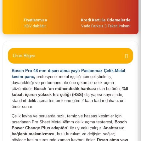
Fiyatlarımıza
Kredi Karti ile Ödemelerde
KDV dahildir.
Vade Farksız 3 Taksit İmkanı
Ürün Bilgisi
Bosch Pro 48 mm dışarı atma yaylı Paslanmaz Çelik-Metal
kesim panç
,
profesyonel metal işçiliği için geliştirilmiş,
Bosch Power Change Plus Adaptör 70 mm ve Ø 8.7 mm Şaft Girişli 260859426
dayanıklılığı ve performansı ile öne çıkan bir delik açma
çözümüdür.
Bosch ’un mühendislik harikası
olan bu ürün,
%8
kobalt içeren yüksek hız çeliği (HSS)
diş yapısı sayesinde,
648,00 TL
standart delik açma testerelerine göre 2 kata kadar daha uzun
ömür sunar.
Çelik levha ve borularda hızlı, temiz ve hassas kesimler için
tasarlanan Pro Sheet Metal 48mm delik açma testeresi,
Bosch
Power Change Plus adaptörü
ile uyumlu çalışır.
Anahtarsız
bağlantı mekanizması
, hızlı kurulum ve değişim sağlar;
böylece kesim sırasında zaman kaybını önler.
Dışarı atma yayı
,