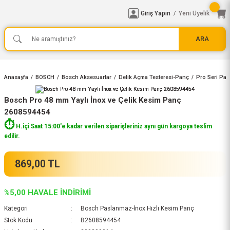
Giriş Yapın
Yeni Üyelik
/
ARA
Anasayfa
BOSCH
Bosch Aksesuarlar
Delik Açma Testeresi-Panç
Pro Seri Pan
Bosch Pro 48 mm Yaylı İnox ve Çelik Kesim Panç
2608594454
⏱️
H.içi Saat 15:00'e kadar verilen siparişleriniz aynı gün kargoya teslim
edilir.
869,00 TL
%5,00 HAVALE İNDİRİMİ
Kategori
Bosch Paslanmaz-İnox Hızlı Kesim Panç
Stok Kodu
B2608594454