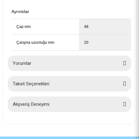
Ayrıntılar
Çap mm
48
Çalışma uzunluğu mm
20
Yorumlar
Bosch Pro İnox ve Çelik Kesim Panç 2'li Yayı 2608594475
Taksit Seçenekleri
115,00 TL
Bu ürüne ilk yorumu siz yapın!
Yorum Yaz
Alışveriş Deneyimi
İlk defa alışveriş yaptım cok
başarılıydı tavsiye edeceğim bir
site