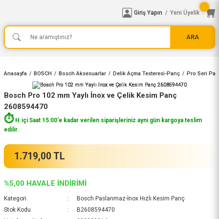
Giriş Yapın
Yeni Üyelik
/
ARA
Anasayfa
BOSCH
Bosch Aksesuarlar
Delik Açma Testeresi-Panç
Pro Seri Pan
Bosch Pro 102 mm Yaylı İnox ve Çelik Kesim Panç
2608594470
⏱️
H.içi Saat 15:00'e kadar verilen siparişleriniz aynı gün kargoya teslim
edilir.
1.719,00 TL
%5,00 HAVALE İNDİRİMİ
Kategori
Bosch Paslanmaz-İnox Hızlı Kesim Panç
Stok Kodu
B2608594470