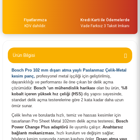
Fiyatlarımıza
Kredi Karti ile Ödemelerde
KDV dahildir.
Vade Farksız 3 Taksit İmkanı
Ürün Bilgisi
Bosch Pro 102 mm dışarı atma yaylı Paslanmaz Çelik-Metal
kesim panç
,
profesyonel metal işçiliği için geliştirilmiş,
Bosch Power Change Plus Adaptör 70 mm ve Ø 8.7 mm Şaft Girişli 260859426
dayanıklılığı ve performansı ile öne çıkan bir delik açma
çözümüdür.
Bosch ’un mühendislik harikası
olan bu ürün,
%8
kobalt içeren yüksek hız çeliği (HSS)
diş yapısı sayesinde,
648,00 TL
standart delik açma testerelerine göre 2 kata kadar daha uzun
ömür sunar.
Çelik levha ve borularda hızlı, temiz ve hassas kesimler için
tasarlanan Pro Sheet Metal 102mm delik açma testeresi,
Bosch
Power Change Plus adaptörü
ile uyumlu çalışır.
Anahtarsız
bağlantı mekanizması
, hızlı kurulum ve değişim sağlar;
böylece kesim sırasında zaman kaybını önler.
Dışarı atma yayı
,