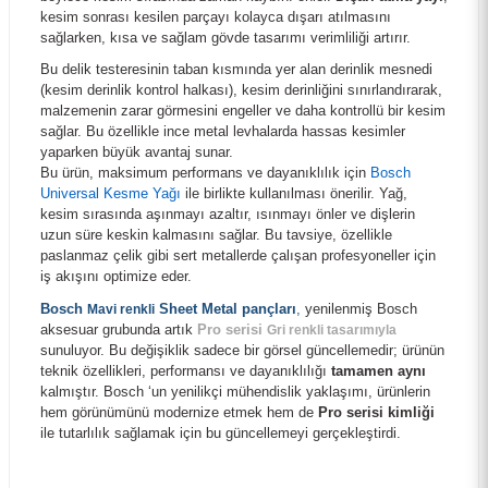
kesim sonrası kesilen parçayı kolayca dışarı atılmasını
sağlarken, kısa ve sağlam gövde tasarımı verimliliği artırır.
Bu delik testeresinin taban kısmında yer alan derinlik mesnedi
(kesim derinlik kontrol halkası), kesim derinliğini sınırlandırarak,
malzemenin zarar görmesini engeller ve daha kontrollü bir kesim
sağlar. Bu özellikle ince metal levhalarda hassas kesimler
yaparken büyük avantaj sunar.
Bu ürün, maksimum performans ve dayanıklılık için
Bosch
Universal Kesme Yağı
ile birlikte kullanılması önerilir. Yağ,
kesim sırasında aşınmayı azaltır, ısınmayı önler ve dişlerin
uzun süre keskin kalmasını sağlar. Bu tavsiye, özellikle
paslanmaz çelik gibi sert metallerde çalışan profesyoneller için
iş akışını optimize eder.
Bosch
Sheet Metal pançları
,
yenilenmiş Bosch
Mavi renkli
Bosch Power Change SDS-Plus Girişli Panç Adaptörü 105 mm 2608594266
aksesuar grubunda artık
Pro serisi
Gri renkli tasarımıyla
sunuluyor. Bu değişiklik sadece bir görsel güncellemedir; ürünün
teknik özellikleri, performansı ve dayanıklılığı
tamamen aynı
714,00 TL
kalmıştır. Bosch ‘un yenilikçi mühendislik yaklaşımı, ürünlerin
hem görünümünü modernize etmek hem de
Pro serisi kimliği
ile tutarlılık sağlamak için bu güncellemeyi gerçekleştirdi.