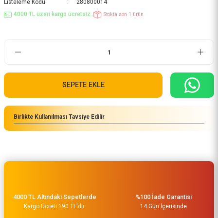
Listeleme Kodu
280800014
4000 TL üzeri kargo ücretsiz..
Stokta son 1 ürün
SEPETE EKLE
Birlikte Kullanılması Tavsiye Edilir
4000 TL Altındaki Sepetlerde
%100 İade Garantisi
Kargo Ücreti 190 TL'dir.
14 Gün İçerisinde