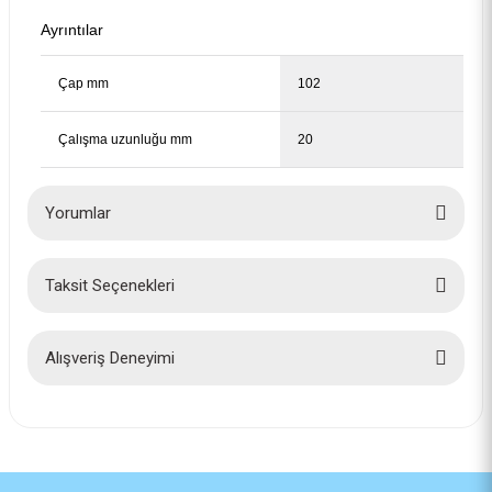
Ayrıntılar
Çap mm
102
Çalışma uzunluğu mm
20
Yorumlar
Bosch Pro İnox ve Çelik Kesim Panç 2'li Yayı 2608594475
Taksit Seçenekleri
Bu ürüne ilk yorumu siz yapın!
115,00 TL
Yorum Yaz
Alışveriş Deneyimi
İlk defa alışveriş yaptım cok
başarılıydı tavsiye edeceğim bir
site
a... u... | 06/06/2026