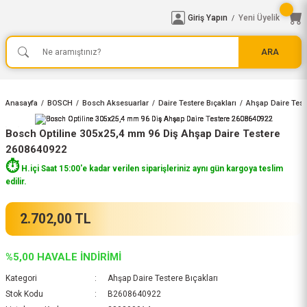
Giriş Yapın
Yeni Üyelik
/
ARA
Anasayfa
BOSCH
Bosch Aksesuarlar
Daire Testere Bıçakları
Ahşap Daire Teste
Bosch Optiline 305x25,4 mm 96 Diş Ahşap Daire Testere
2608640922
⏱️
H.içi Saat 15:00'e kadar verilen siparişleriniz aynı gün kargoya teslim
edilir.
2.702,00 TL
%5,00 HAVALE İNDİRİMİ
Kategori
Ahşap Daire Testere Bıçakları
Stok Kodu
B2608640922