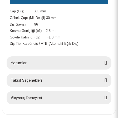
Çap (Dış)
305 mm
Göbek Çapı (Mil Deliği)
30 mm
Diş Sayısı
96
Kesme Genişliği (b1)
2,5 mm
Gövde Kalınlığı (b2)
~1,8 mm
Diş Tipi
Karbür diş / ATB (Alternatif Eğik Diş)
Yorumlar
Taksit Seçenekleri
Bu ürüne ilk yorumu siz yapın!
Yorum Yaz
Alışveriş Deneyimi
İlk defa alışveriş yaptım cok
başarılıydı tavsiye edeceğim bir