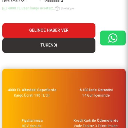
Listeleme Kodu
280800014
4000 TL üzeri kargo ücretsiz..
Stokta yok
GELINCE HABER VER
TÜKENDİ
4000 TL Altındaki Sepetlerde
%100 İade Garantisi
Kargo Ücreti 190 TL'dir.
14 Gün İçerisinde
Fiyatlarımıza
Kredi Karti ile Ödemelerde
KDV dahildir.
Vade Farksız 3 Taksit İmkanı