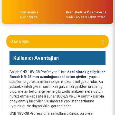
Fiyatlarımıza
Kredi Karti ile Ödemelerde
KDV dahildir.
Vade Farksız 3 Taksit İmkanı
Ürün Bilgisi
Bosch GNB 18V-38 Akülü Çivi Çakma L-Boxx (Akü ve Şarj Yoktur) 06019L7001
Kullanıcı Avantajları
40.331,00 TL
Bosch GNB 18V-38 Profesyonel için
özel olarak geliştirilen
Bosch NB-25 mm uzunluğundaki beton çivileri
, yapısal
sabitleme gereksinimleriniz için mükemmel çözümdür. Bu
yüksek kaliteli çiviler, sertifikalı galvanizli çelikten üretilmiş
olup, metali betona çivileme gibi zorlu malzemelere üstün
nüfuz etme kapasitesi sunar.
ICC-ES ve ETA sertifikalarıyla
onaylanmış bu çiviler,
uluslararası yapı standartlarına
uygunluğu ve dayanıklılığı garanti eder.
GNB 18V-38 Professional ile kullanıldığında, bu çiviler