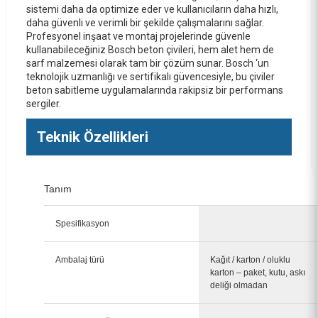
sistemi daha da optimize eder ve kullanıcıların daha hızlı,
daha güvenli ve verimli bir şekilde çalışmalarını sağlar.
Profesyonel inşaat ve montaj projelerinde güvenle
kullanabileceğiniz Bosch beton çivileri, hem alet hem de
sarf malzemesi olarak tam bir çözüm sunar. Bosch ‘un
teknolojik uzmanlığı ve sertifikalı güvencesiyle, bu çiviler
beton sabitleme uygulamalarında rakipsiz bir performans
sergiler.
Teknik Özellikleri
Bosch GNB 18V-38 1x4 Ah Procore Akülü Beton Çivi Çakma Tabancası
Tanım
43.302,00 TL
Spesifikasyon
Ambalaj türü
Kağıt / karton / oluklu
karton – paket, kutu, askı
deliği olmadan