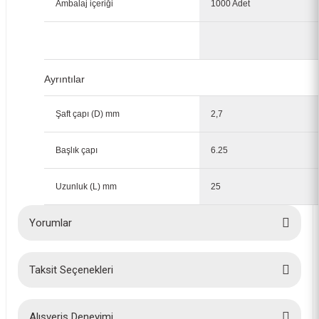
Ambalaj içeriği
1000 Adet
Ayrıntılar
Şaft çapı (D) mm
2,7
Başlık çapı
6.25
Uzunluk (L) mm
25
Yorumlar
Taksit Seçenekleri
Bu ürüne ilk yorumu siz yapın!
Yorum Yaz
Alışveriş Deneyimi