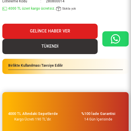
Listeleme Kodu
280800014
4000 TL üzeri kargo ücretsiz..
Stokta yok
GELINCE HABER VER
TÜKENDİ
Birlikte Kullanılması Tavsiye Edilir
4000 TL Altındaki Sepetlerde
%100 İade Garantisi
Kargo Ücreti 190 TL'dir.
14 Gün İçerisinde