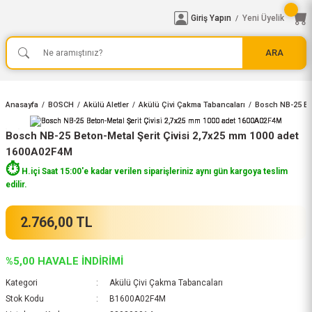
Giriş Yapın
Yeni Üyelik
/
ARA
Anasayfa
BOSCH
Akülü Aletler
Akülü Çivi Çakma Tabancaları
Bosch NB-25 Bet
Bosch NB-25 Beton-Metal Şerit Çivisi 2,7x25 mm 1000 adet
1600A02F4M
⏱️
H.içi Saat 15:00'e kadar verilen siparişleriniz aynı gün kargoya teslim
edilir.
2.766,00 TL
%5,00 HAVALE İNDİRİMİ
Kategori
Akülü Çivi Çakma Tabancaları
Stok Kodu
B1600A02F4M