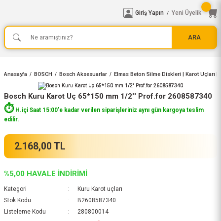
Giriş Yapın
Yeni Üyelik
/
ARA
Anasayfa
BOSCH
Bosch Aksesuarlar
Elmas Beton Silme Diskleri | Karot Uçları 
Bosch Kuru Karot Uç 65*150 mm 1/2'' Prof.for 2608587340
⏱️
H.içi Saat 15:00'e kadar verilen siparişleriniz aynı gün kargoya teslim
edilir.
2.168,00 TL
%5,00 HAVALE İNDİRİMİ
Kategori
Kuru Karot uçları
Stok Kodu
B2608587340
Listeleme Kodu
280800014