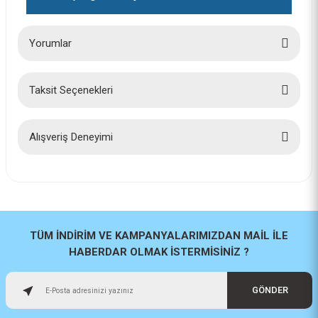
Bosch Karot için merkezleme ucu 200 mm 2608597921
Yorumlar
317,00 TL
Taksit Seçenekleri
Bu ürüne ilk yorumu siz yapın!
Yorum Yaz
Alışveriş Deneyimi
İlk defa alışveriş yaptım cok
başarılıydı tavsiye edeceğim bir
site
a... u... | 06/06/2026
TÜM İNDİRİM VE KAMPANYALARIMIZDAN MAİL İLE
HABERDAR OLMAK İSTERMİSİNİZ ?
Paketleme ve kalite harika
orijinal
GÖNDER
H... U... | 02/06/2026