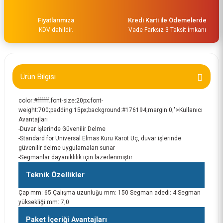
Fiyatlarımıza
Kredi Karti ile Ödemelerde
KDV dahildir.
Vade Farksız 3 Taksit İmkanı
Bosch Karot için adaptör SDS-Plus - 1/2'' BSP 2608598123
Ürün Bilgisi
852,00 TL
color:#ffffff;font-size:20px;font-
weight:700;padding:15px;background:#176194;margin:0;">Kullanıcı
Avantajları
-Duvar İşlerinde Güvenilir Delme
-Standard for Universal Elmas Kuru Karot Uç, duvar işlerinde
güvenilir delme uygulamaları sunar
-Segmanlar dayanıklılık için lazerlenmiştir
Teknik Özellikler
Çap mm: 65 Çalışma uzunluğu mm: 150 Segman adedi: 4 Segman
yüksekliği mm: 7,0
Paket İçeriği Avantajları