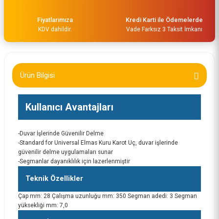
Fiyatlarımıza
Kredi Karti ile Ödemelerde
KDV dahildir.
Vade Farksız 3 Taksit İmkanı
Bosch Karot için adaptör SDS-Plus - 1/2'' BSP 2608598123
Ürün Bilgisi
852,00 TL
Kullanıcı Avantajları
-Duvar İşlerinde Güvenilir Delme
-Standard for Universal Elmas Kuru Karot Uç, duvar işlerinde
güvenilir delme uygulamaları sunar
-Segmanlar dayanıklılık için lazerlenmiştir
Teknik Özellikler
Çap mm: 28 Çalışma uzunluğu mm: 350 Segman adedi: 3 Segman
yüksekliği mm: 7,0