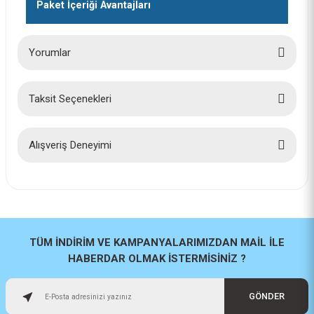
Paket İçeriği Avantajları
Bosch Karot için merkezleme ucu 200 mm 2608597921
Yorumlar
317,00 TL
Taksit Seçenekleri
Bu ürüne ilk yorumu siz yapın!
Yorum Yaz
Alışveriş Deneyimi
İlk defa alışveriş yaptım cok
başarılıydı tavsiye edeceğim bir
site
a... u... | 06/06/2026
TÜM İNDİRİM VE KAMPANYALARIMIZDAN MAİL İLE
HABERDAR OLMAK İSTERMİSİNİZ ?
Paketleme ve kalite harika
orijinal
GÖNDER
H... U... | 02/06/2026