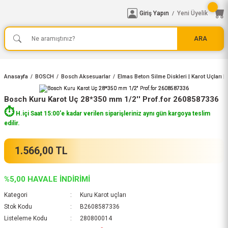
Giriş Yapın
Yeni Üyelik
/
ARA
Anasayfa
BOSCH
Bosch Aksesuarlar
Elmas Beton Silme Diskleri | Karot Uçları 
Bosch Kuru Karot Uç 28*350 mm 1/2'' Prof.for 2608587336
⏱️
H.içi Saat 15:00'e kadar verilen siparişleriniz aynı gün kargoya teslim
edilir.
1.566,00 TL
%5,00 HAVALE İNDİRİMİ
Kategori
Kuru Karot uçları
Stok Kodu
B2608587336
Listeleme Kodu
280800014