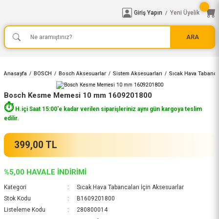
Giriş Yapın
Yeni Üyelik
/
ARA
Anasayfa
BOSCH
Bosch Aksesuarlar
Sistem Aksesuarları
Sıcak Hava Tabancal
Bosch Kesme Memesi 10 mm 1609201800
⏱️
H.içi Saat 15:00'e kadar verilen siparişleriniz aynı gün kargoya teslim
edilir.
399,00 TL
%5,00 HAVALE İNDİRİMİ
Kategori
Sıcak Hava Tabancaları İçin Aksesuarlar
Stok Kodu
B1609201800
Listeleme Kodu
280800014