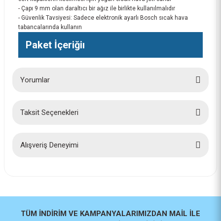
- Çapı 9 mm olan daraltıcı bir ağız ile birlikte kullanılmalıdır
- Güvenlik Tavsiyesi: Sadece elektronik ayarlı Bosch sıcak hava
tabancalarında kullanın
Paket İçeriğiı
Yorumlar
Taksit Seçenekleri
Bu ürüne ilk yorumu siz yapın!
Yorum Yaz
Alışveriş Deneyimi
İlk defa alışveriş yaptım cok
başarılıydı tavsiye edeceğim bir
site
a... u... | 06/06/2026
TÜM İNDİRİM VE KAMPANYALARIMIZDAN MAİL İLE