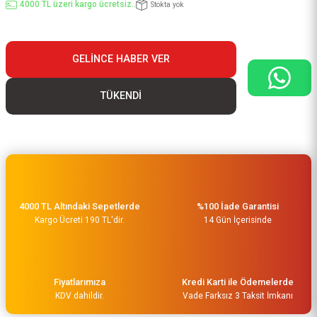
4000 TL üzeri kargo ücretsiz..
Stokta yok
GELINCE HABER VER
TÜKENDİ
4000 TL Altındaki Sepetlerde
%100 İade Garantisi
Kargo Ücreti 190 TL'dir.
14 Gün İçerisinde
Fiyatlarımıza
Kredi Karti ile Ödemelerde
KDV dahildir.
Vade Farksız 3 Taksit İmkanı