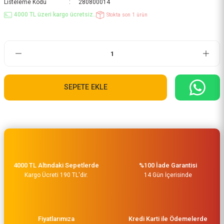
Listeleme Kodu
280800014
4000 TL üzeri kargo ücretsiz..
Stokta son 1 ürün
SEPETE EKLE
4000 TL Altındaki Sepetlerde
%100 İade Garantisi
Kargo Ücreti 190 TL'dir.
14 Gün İçerisinde
Fiyatlarımıza
Kredi Karti ile Ödemelerde