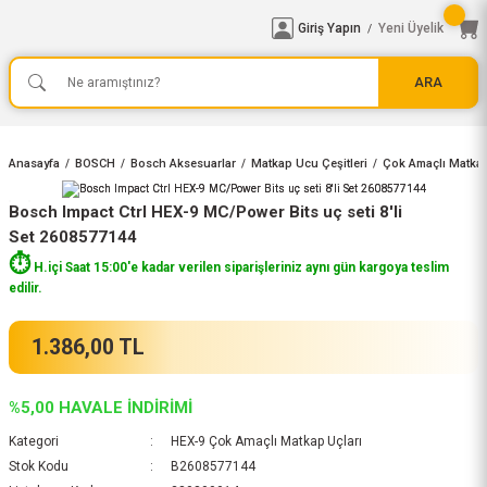
Giriş Yapın
Yeni Üyelik
/
ARA
Anasayfa
BOSCH
Bosch Aksesuarlar
Matkap Ucu Çeşitleri
Çok Amaçlı Matkap
Bosch Impact Ctrl HEX-9 MC/Power Bits uç seti 8'li
Set 2608577144
⏱️
H.içi Saat 15:00'e kadar verilen siparişleriniz aynı gün kargoya teslim
edilir.
1.386,00 TL
%5,00 HAVALE İNDİRİMİ
Kategori
HEX-9 Çok Amaçlı Matkap Uçları
Stok Kodu
B2608577144