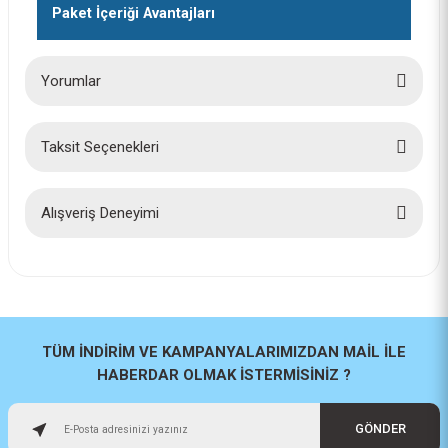
Paket İçeriği Avantajları
Yorumlar
Taksit Seçenekleri
Bu ürüne ilk yorumu siz yapın!
Yorum Yaz
Alışveriş Deneyimi
İlk defa alışveriş yaptım cok
başarılıydı tavsiye edeceğim bir
site
a... u... | 06/06/2026
TÜM İNDİRİM VE KAMPANYALARIMIZDAN MAİL İLE
HABERDAR OLMAK İSTERMİSİNİZ ?
Paketleme ve kalite harika
orijinal
GÖNDER
H... U... | 02/06/2026