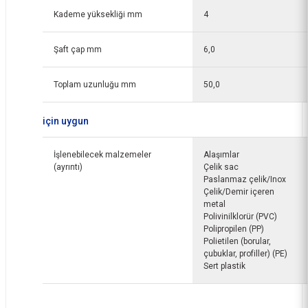
Kademe yüksekliği mm
4
Şaft çap mm
6,0
Toplam uzunluğu mm
50,0
için uygun
İşlenebilecek malzemeler
Alaşımlar
(ayrıntı)
Çelik sac
Paslanmaz çelik/Inox
Çelik/Demir içeren
metal
Polivinilklorür (PVC)
Polipropilen (PP)
Polietilen (borular,
çubuklar, profiller) (PE)
Sert plastik