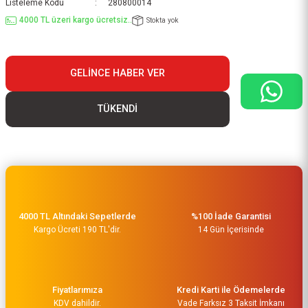
Listeleme Kodu
280800014
4000 TL üzeri kargo ücretsiz..
Stokta yok
GELINCE HABER VER
TÜKENDİ
4000 TL Altındaki Sepetlerde
%100 İade Garantisi
Kargo Ücreti 190 TL'dir.
14 Gün İçerisinde
Fiyatlarımıza
Kredi Karti ile Ödemelerde
KDV dahildir.
Vade Farksız 3 Taksit İmkanı