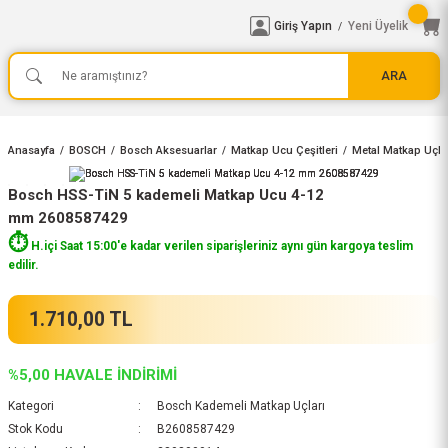
Giriş Yapın
Yeni Üyelik
/
ARA
Anasayfa
BOSCH
Bosch Aksesuarlar
Matkap Ucu Çeşitleri
Metal Matkap Uçla
Bosch HSS-TiN 5 kademeli Matkap Ucu 4-12
mm 2608587429
⏱️
H.içi Saat 15:00'e kadar verilen siparişleriniz aynı gün kargoya teslim
edilir.
1.710,00 TL
%5,00 HAVALE İNDİRİMİ
Kategori
Bosch Kademeli Matkap Uçları
Stok Kodu
B2608587429