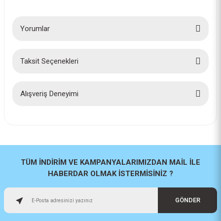
Yorumlar
Taksit Seçenekleri
Bu ürüne ilk yorumu siz yapın!
Yorum Yaz
Alışveriş Deneyimi
İlk defa alışveriş yaptım cok
başarılıydı tavsiye edeceğim bir
site
a... u... | 06/06/2026
TÜM İNDİRİM VE KAMPANYALARIMIZDAN MAİL İLE
HABERDAR OLMAK İSTERMİSİNİZ ?
Paketleme ve kalite harika
orijinal
GÖNDER
H... U... | 02/06/2026