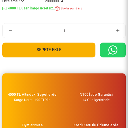
Listeleme Kodu
280800014
4000 TL üzeri kargo ücretsiz..
Stokta son 5 ürün
SEPETE EKLE
4000 TL Altındaki Sepetlerde
%100 İade Garantisi
Kargo Ücreti 190 TL'dir.
14 Gün İçerisinde
Fiyatlarımıza
Kredi Karti ile Ödemelerde