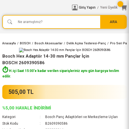
Giriş Yapın
Yeni Üyelik
/
ARA
Anasayfa
BOSCH
Bosch Aksesuarlar
Delik Açma Testeresi-Panç
Pro Seri Pan
Bosch Hex Adaptör 14-30 mm Pançlar İçin
BOSCH 2609390586
⏱️
H.içi Saat 15:00'e kadar verilen siparişleriniz aynı gün kargoya teslim
edilir.
505,00 TL
%5,00 HAVALE İNDİRİMİ
Kategori
Bosch Panç Adaptörleri ve Merkezleme Uçları
Stok Kodu
B2609390586