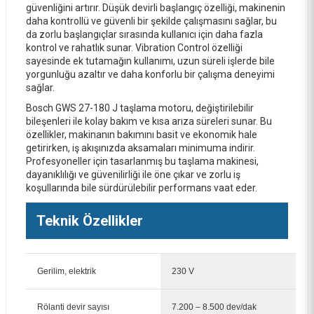
güvenliğini artırır. Düşük devirli başlangıç özelliği, makinenin
daha kontrollü ve güvenli bir şekilde çalışmasını sağlar, bu
da zorlu başlangıçlar sırasında kullanıcı için daha fazla
kontrol ve rahatlık sunar. Vibration Control özelliği
sayesinde ek tutamağın kullanımı, uzun süreli işlerde bile
yorgunluğu azaltır ve daha konforlu bir çalışma deneyimi
sağlar.
Bosch 180x1,6 mm Rapido Çoklu Malzeme Kesme Taşı 2608602766
Bosch GWS 27-180 J taşlama motoru, değiştirilebilir
bileşenleri ile kolay bakım ve kısa arıza süreleri sunar. Bu
114,00 TL
özellikler, makinanın bakımını basit ve ekonomik hale
getirirken, iş akışınızda aksamaları minimuma indirir.
Profesyoneller için tasarlanmış bu taşlama makinesi,
dayanıklılığı ve güvenilirliği ile öne çıkar ve zorlu iş
koşullarında bile sürdürülebilir performans vaat eder.
Teknik Özellikler
Gerilim, elektrik
230 V
Rölanti devir sayısı
7.200 – 8.500 dev/dak