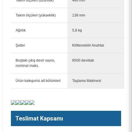
Takım ölçüleri (uzunluk)
480 mm
Takım ölçüleri (yükseklik)
138 mm
Ağırlık
5,8 kg
Bosch 180 mm Granit ve Doğal Taş Kesme Diski Standart 2608602600
Şalter
Kilitlenebilir Anahtar
1.571,00 TL
Boştaki çıkış devir sayısı,
8500 dev/dak
nominal maks.
Ürün kategorisi alt bölümleri
Taşlama Makinesi
Teslimat Kapsamı