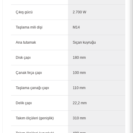
Çıkış gücü
2.700 W
Taşlama mili dişi
M14
Bosch 180x3 mm Standart Metal Kesme Taşı Düz 2608603167
Ana tutamak
Sıçan kuyruğu
56,00 TL
Disk çapı
180 mm
Çanak fırça çapı
100 mm
Taşlama çanağı çapı
110 mm
Delik çapı
22,2 mm
Takım ölçüleri (genişlik)
310 mm