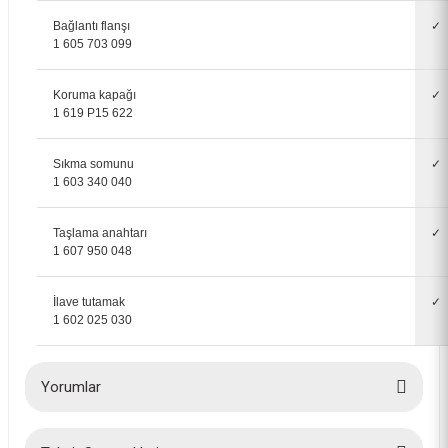
Bağlantı flanşı
✓
1 605 703 099
Koruma kapağı
✓
1 619 P15 622
Bosch Eco 180mm Elmas Testere Yapı Malzemeleri İçin 2608615030
Sıkma somunu
✓
740,00 TL
1 603 340 040
Taşlama anahtarı
✓
1 607 950 048
İlave tutamak
✓
1 602 025 030
Yorumlar