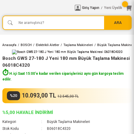
Giriş Yapın
Yeni Üyelik
/
ARA
Anasayfa
BOSCH
Elektrikli Aletler
Taşlama Makineleri
Büyük Taşlama Makinele
Bosch GWS 27-180 J Yeni 180 mm Büyük Taşlama Makinesi
06018C4320
⏱️
H.içi Saat 15:00'e kadar verilen siparişleriniz aynı gün kargoya teslim
edilir.
10.093,00 TL
%20
12.545,00 TL
%5,00 HAVALE İNDİRİMİ
Kategori
Büyük Taşlama Makineleri
Stok Kodu
B06018C4320