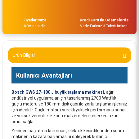
Fiyatlarımıza
Kredi Karti ile Ödemelerde
KDV dahildir.
Vade Farksız 3 Taksit İmkanı
Bosch 180x2 mm Expert Inox Kesme Taşı Düz 2608600095
Ürün Bilgisi
83,00 TL
Kullanıcı Avantajları
Bosch GWS 27-180 J büyük taşlama makinesi,
ağır
endüstriyel uygulamalar için tasarlanmış 2700 Watt’lık
güçlü motoru ve 180 mm disk çapı ile zorlu taşlama işleriniz
için idealdir. Güçlü motoru sürekli yüksek performans sunar
ve yüksek verimlilikle zorlu malzemeleri keserken uzun
ömür sağlar.
Yeniden başlatma koruması, elektrik kesintilerinden sonra
makinenin kazara başlamasını önleyerek kullanıcı