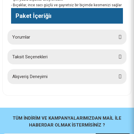
- Bıçaklar, ince sacı güçlü ve gayretsiz bir biçimde kesmenizi sağlar
Paket İçeriğiı
Yorumlar
Taksit Seçenekleri
Bu ürüne ilk yorumu siz yapın!
Yorum Yaz
Alışveriş Deneyimi
İlk defa alışveriş yaptım cok
başarılıydı tavsiye edeceğim bir
site
a... u... | 06/06/2026
TÜM İNDİRİM VE KAMPANYALARIMIZDAN MAİL İLE
HABERDAR OLMAK İSTERMİSİNİZ ?
Paketleme ve kalite harika