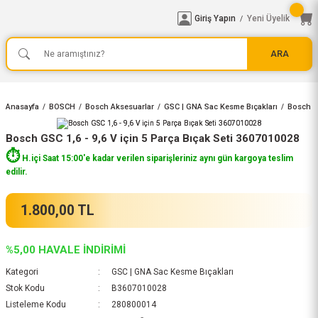
Giriş Yapın
Yeni Üyelik
/
ARA
Anasayfa
BOSCH
Bosch Aksesuarlar
GSC | GNA Sac Kesme Bıçakları
Bosch GS
Bosch GSC 1,6 - 9,6 V için 5 Parça Bıçak Seti 3607010028
⏱️
H.içi Saat 15:00'e kadar verilen siparişleriniz aynı gün kargoya teslim
edilir.
1.800,00 TL
%5,00 HAVALE İNDİRİMİ
Kategori
GSC | GNA Sac Kesme Bıçakları
Stok Kodu
B3607010028
Listeleme Kodu
280800014