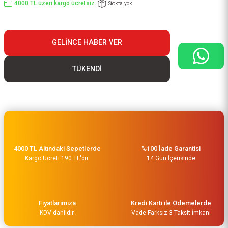
4000 TL üzeri kargo ücretsiz..
Stokta yok
GELINCE HABER VER
TÜKENDİ
4000 TL Altındaki Sepetlerde
%100 İade Garantisi
Kargo Ücreti 190 TL'dir.
14 Gün İçerisinde
Fiyatlarımıza
Kredi Karti ile Ödemelerde
KDV dahildir.
Vade Farksız 3 Taksit İmkanı