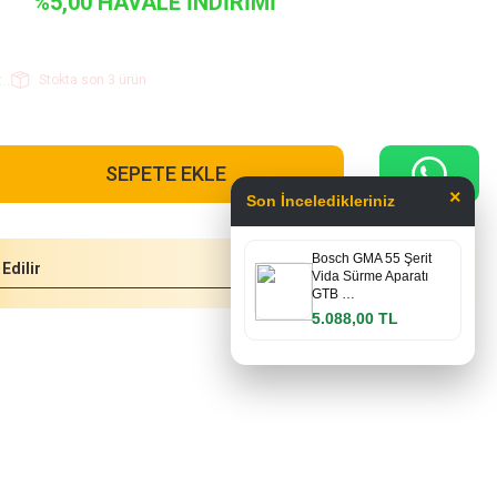
%5,00 HAVALE İNDİRİMİ
..
Stokta son 3 ürün
SEPETE EKLE
×
Son İnceledikleriniz
Bosch GMA 55 Şerit
Edilir
Vida Sürme Aparatı
GTB …
5.088,00 TL