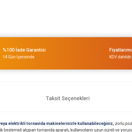
Bosch GTB 185-LI 18V Akülü A
12.800,00 TL
%100 İade Garantisi
Fiyatlarım
14 Gün İçerisinde
KDV dahildir.
Taksit Seçenekleri
Bosch GTB 185-LI Akülü Alçıpa
6.411,00 TL
eya elektrikli tornavida makinelerinizle kullanabileceğiniz,
zorlu poz
k beslemeli alçıpan tornavida aparatı, kullanıcıların uzun süreli ve yoruc