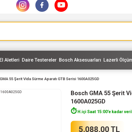
El Aletleri
Daire Testereler
Bosch Aksesuarları
Lazerli Ölçüm
GMA 55 Şerit Vida Sürme Aparatı GTB Serisi 1600A025GD
Bosch GMA 55 Şerit Vi
1600A025GD
⏱️
H.içi Saat 15:00'e kadar veri
5.088,00 TL