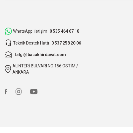
Hızlı bir şekilde kargoya verildi ve elime ulaştı. Piyasadan dah
teşekkür ederiz.
ibrahim Yüksel | 26/03/2026
WhatsApp İletişim
0 535 464 67 18
Teknik Destek Hattı
0 537 258 20 06
ilgili satıcı,güzel paketleme,hızlı kargolama. sıkıntısız bir alış
bilgi@basakhirdavat.com
O... B... | 07/03/2026
ALINTERİ BULVARI NO:156 OSTİM /
bunca zaman kendimize eziyet etmişiz aslında.
ANKARA
O... B... | 07/03/2026
hızlı kargo ve itinalı paketleme, çok teşekkürler. Başak hırd
Ali TÜTÜNCÜ | 09/02/2026
hızlı kargo ve itinalı paketleme. çok teşekkürler, kesinlikle t