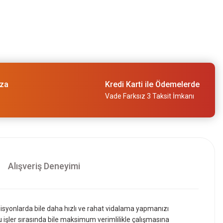
lçıpan Vidalama 2x2 Ah 06019K7020
ıza
Kredi Karti ile Ödemelerde
Vade Farksız 3 Taksit İmkanı
Alışveriş Deneyimi
n Vidalama (Akü ve Şarj Yoktur) 06019K7020
isyonlarda bile daha hızlı ve rahat vidalama yapmanızı
u işler sırasında bile maksimum verimlilikle çalışmasına