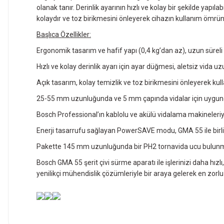
olanak tanır. Derinlik ayarının hızlı ve kolay bir şekilde yap
kolaydır ve toz birikmesini önleyerek cihazın kullanım ömrün
Başlıca Özellikler:
Ergonomik tasarım ve hafif yapı (0,4 kg’dan az), uzun süreli 
Hızlı ve kolay derinlik ayarı için ayar düğmesi, aletsiz vida uz
Açık tasarım, kolay temizlik ve toz birikmesini önleyerek ku
25-55 mm uzunluğunda ve 5 mm çapında vidalar için uygun
Bosch Professional’ın kablolu ve akülü vidalama makineleri
Enerji tasarrufu sağlayan PowerSAVE modu, GMA 55 ile birlikte
Pakette 145 mm uzunluğunda bir PH2 tornavida ucu bulunm
Bosch GMA 55 şerit çivi sürme aparatı ile işlerinizi daha hızl
yenilikçi mühendislik çözümleriyle bir araya gelerek en zorl