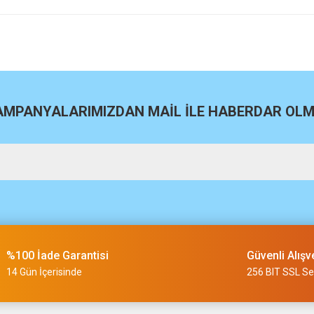
5.936,00 TL
site
Bu ürüne ilk yorumu siz yapın!
Yorum Yaz
KAMPANYALARIMIZDAN MAİL İLE HABERDAR OLMA
Bosch GTB 185-LI 1x4 Ah Proco
m
12.191,00 TL
%100 İade Garantisi
Güvenli Alışv
slimi 24 saat sürmüyor
14 Gün İçerisinde
256 BIT SSL Ser