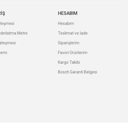
RİŞ
HESABIM
zleşmesi
Hesabım
 Serisi 1000'li 2608000549
ydınlatma Metni
Teslimat ve İade
özleşmesi
Siparişlerim
temi
Favori Ürünlerim
Kargo Takibi
Bosch Garanti Belgesi
 Akülü Alçıpan Vidalama Makinesi