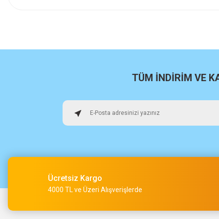
İlk defa alışveriş yaptım cok başarılıydı tavsiye edeceğim bir 
a... u... | 06/06/2026
Paketleme ve kalite harika orijinal
H... U... | 02/06/2026
TÜM İNDİRİM VE 
Hızlı sağlam
Osman Alper | 15/05/2026
Çok hızlı kargo ve çok güzel destek ekibi var teşekkür ederi
O... A... | 15/05/2026
Ücretsiz Kargo
Müşteri iletişimi kusursuz birde ürün siparişini veriyoruz te
4000 TL ve Üzeri Alışverişlerde
M... Ç... | 14/05/2026