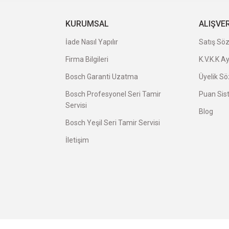
a uygun ve kaliteli ürünleriniz için
KURUMSAL
ALIŞVE
İade Nasıl Yapılır
Satış Sö
Bosch Şerit Vida 3,9x35mm GTB
Firma Bilgileri
K.V.K.K A
1.415,00 TL
veriş oldu.
Bosch Garanti Uzatma
Üyelik S
Bosch Profesyonel Seri Tamir
Puan Sis
Servisi
Blog
Bosch Yeşil Seri Tamir Servisi
İletişim
avatı herkese tavsiye ederim.
Bosch GTB 185-LI 3 Amper Tek
10.357,00 TL
avsiye ederim.