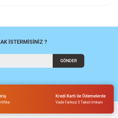
K İSTERMİSİNİZ ?
GÖNDER
re Akülü Alçıpan Vidalama Bez Çantalı
eriş
Kredi Karti ile Ödemelerde
tifika
Vade Farksız 3 Taksit İmkanı