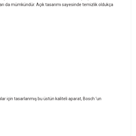
ğu ayarı da mümkündür. Açık tasarımı sayesinde temizlik oldukça
0'li 2608000547
lar için tasarlanmış bu üstün kaliteli aparat, Bosch ’un
ama Makinesi 06014A2000