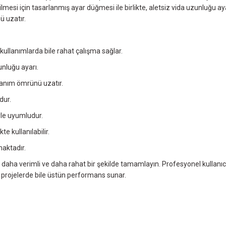
ılabilmesi için tasarlanmış ayar düğmesi ile birlikte, aletsiz vida uzunlu
ü uzatır.
kullanımlarda bile rahat çalışma sağlar.
unluğu ayarı.
Bosch Şerit Vida 3,9x25mm 100
llanım ömrünü uzatır.
1.288,00 TL
dur.
yle uyumludur.
 kullanılabilir.
aktadır.
ı, daha verimli ve daha rahat bir şekilde tamamlayın. Profesyonel kullanıcı
u projelerde bile üstün performans sunar.
Bosch GTB 650 Alçıpan Vidal