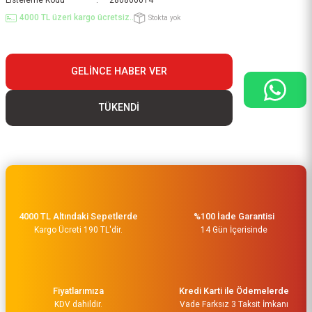
Listeleme Kodu
280800014
4000 TL üzeri kargo ücretsiz..
Stokta yok
GELINCE HABER VER
TÜKENDİ
4000 TL Altındaki Sepetlerde
%100 İade Garantisi
Kargo Ücreti 190 TL'dir.
14 Gün İçerisinde
Fiyatlarımıza
Kredi Karti ile Ödemelerde
KDV dahildir.
Vade Farksız 3 Taksit İmkanı