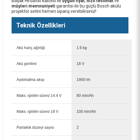
Başak Hırdavat kalitesi ile
uygun fiyat
,
hızlı teslimat
ve
müşteri memnuniyeti
garantisi ile bu güçlü Bosch akülü
projektör setini hemen sipariş verebilirsiniz!
Teknik Özellikleri
Akü hariç ağırlığı
1.6 kg
Akü gerilimi
18 V
Aydınlatma akışı
1900 lm
Maks. işletim süresi 14.4 V
80 min/Ah
Maks. işletim süresi 18 V
100 min/Ah
Parlaklık düzeyi sayısı
2