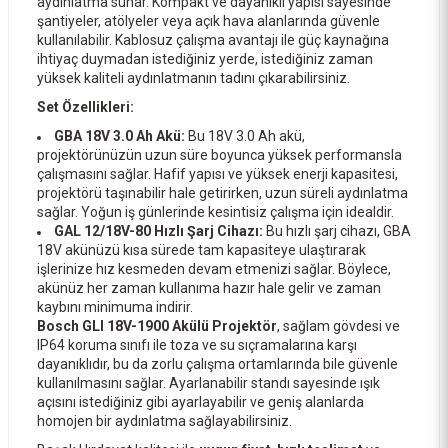
aydınlatma sunar. Kompakt ve dayanıklı yapısı sayesinde
şantiyeler, atölyeler veya açık hava alanlarında güvenle
kullanılabilir. Kablosuz çalışma avantajı ile güç kaynağına
ihtiyaç duymadan istediğiniz yerde, istediğiniz zaman
yüksek kaliteli aydınlatmanın tadını çıkarabilirsiniz.
Set Özellikleri:
GBA 18V 3.0 Ah Akü:
Bu 18V 3.0 Ah akü,
projektörünüzün uzun süre boyunca yüksek performansla
çalışmasını sağlar. Hafif yapısı ve yüksek enerji kapasitesi,
projektörü taşınabilir hale getirirken, uzun süreli aydınlatma
sağlar. Yoğun iş günlerinde kesintisiz çalışma için idealdir.
GAL 12/18V-80 Hızlı Şarj Cihazı:
Bu hızlı şarj cihazı, GBA
18V akünüzü kısa sürede tam kapasiteye ulaştırarak
işlerinize hız kesmeden devam etmenizi sağlar. Böylece,
akünüz her zaman kullanıma hazır hale gelir ve zaman
kaybını minimuma indirir.
Bosch GLI 18V-1900 Akülü Projektör
, sağlam gövdesi ve
IP64 koruma sınıfı ile toza ve su sıçramalarına karşı
dayanıklıdır, bu da zorlu çalışma ortamlarında bile güvenle
kullanılmasını sağlar. Ayarlanabilir standı sayesinde ışık
açısını istediğiniz gibi ayarlayabilir ve geniş alanlarda
homojen bir aydınlatma sağlayabilirsiniz.