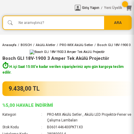
Giriş Yapın
Yeni Üyelik
/
ARA
Anasayfa
BOSCH
Akülü Aletler
PRO-MIX Akülü Setler
Bosch GLI 18V-1900 3 A
Bosch GLI 18V-1900 3 Amper Tek Akülü Projectör
⏱️
H.içi Saat 15:00'e kadar verilen siparişleriniz aynı gün kargoya teslim
edilir.
9.438,00 TL
%5,00 HAVALE İNDİRİMİ
Kategori
PRO-MIX Akülü Setler
,
Akülü LED Projektör-Fener ve
Çalışma Lambaları
Stok Kodu
B0601446400PKT1X3