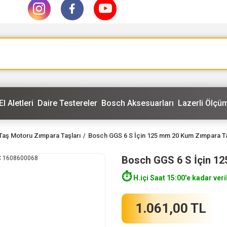
El Aletleri
Daire Testereler
Bosch Aksesuarları
Lazerli Ölçüm
Taş Motoru Zımpara Taşları
Bosch GGS 6 S İçin 125 mm 20 Kum Zımpara T
Bosch GGS 6 S İçin 1
⏱️
H.içi Saat 15:00'e kadar veri
1.061,00 TL