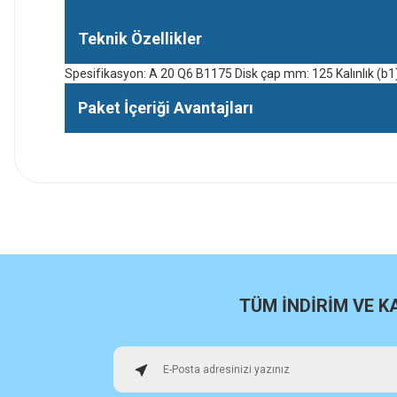
Teknik Özellikler
Spesifikasyon: A 20 Q6 B1175 Disk çap mm: 125 Kalınlık (b1
Paket İçeriği Avantajları
İlk defa alışveriş yaptım cok başarılıydı tavsiye edeceğim bir 
a... u... | 06/06/2026
Paketleme ve kalite harika orijinal
H... U... | 02/06/2026
TÜM İNDİRİM VE 
Hızlı sağlam
Osman Alper | 15/05/2026