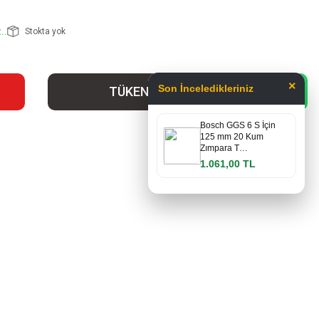
..
Stokta yok
×
Son İnceledikleriniz
TÜKENDİ
Bosch GGS 6 S İçin
125 mm 20 Kum
Zımpara T…
1.061,00 TL