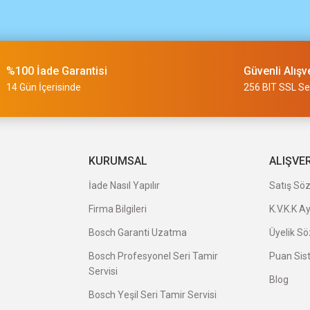
m
%100 İade Garantisi
Güvenli Alışv
slimi 24 saat sürmüyor
14 Gün İçerisinde
256 BIT SSL Ser
a uygun ve kaliteli ürünleriniz için
KURUMSAL
ALIŞVE
İade Nasıl Yapılır
Satış Sö
Firma Bilgileri
K.V.K.K A
veriş oldu.
Bosch Garanti Uzatma
Üyelik S
Bosch Profesyonel Seri Tamir
Puan Sis
Servisi
Blog
Bosch Yeşil Seri Tamir Servisi