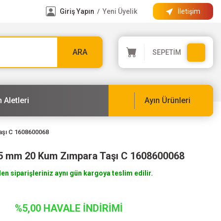
Giriş Yapın
Yeni Üyelik
İletişim
/
ARA
SEPETİM
 Aletleri
Ayın Ürünleri
aşı C 1608600068
25 mm 20 Kum Zımpara Taşı C 1608600068
len siparişleriniz aynı gün kargoya teslim edilir.
%5,00 HAVALE İNDİRİMİ