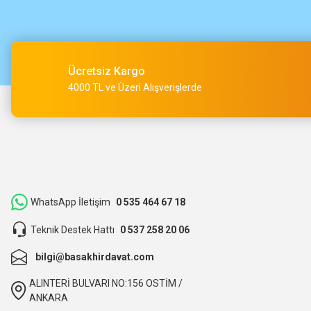
Çok hızlı kargo ve çok güzel destek ekibi var teşekkür ederi
O... A... | 15/05/2026
Ücretsiz Kargo
Müşteri iletişimi kusursuz birde ürün siparişini veriyoruz te
4000 TL ve Üzeri Alışverişlerde
M... Ç... | 14/05/2026
Hızlı bir şekilde kargoya verildi ve elime ulaştı. Piyasadan dah
teşekkür ederiz.
ibrahim Yüksel | 26/03/2026
WhatsApp İletişim
0 535 464 67 18
Teknik Destek Hattı
0 537 258 20 06
ilgili satıcı,güzel paketleme,hızlı kargolama. sıkıntısız bir alış
bilgi@basakhirdavat.com
O... B... | 07/03/2026
ALINTERİ BULVARI NO:156 OSTİM /
bunca zaman kendimize eziyet etmişiz aslında.
ANKARA