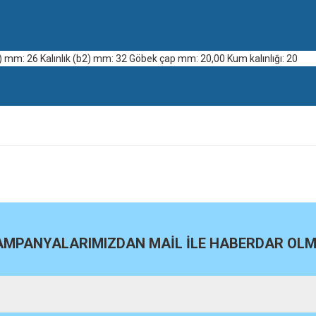
) mm: 26 Kalınlık (b2) mm: 32 Göbek çap mm: 20,00 Kum kalınlığı: 20
site
Bu ürüne ilk yorumu siz yapın!
Yorum Yaz
KAMPANYALARIMIZDAN MAİL İLE HABERDAR OLMA