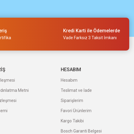
eriş
Kredi Karti ile Ödemelerde
tifika
Vade Farksız 3 Taksit İmkanı
RİŞ
HESABIM
zleşmesi
Hesabım
ydınlatma Metni
Teslimat ve İade
özleşmesi
Siparişlerim
temi
Favori Ürünlerim
Kargo Takibi
Bosch Garanti Belgesi