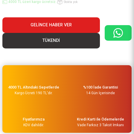
4000 TL üzeri kargo ücretsiz..
Stokta yok
GELINCE HABER VER
TÜKENDİ
4000 TL Altındaki Sepetlerde
%100 İade Garantisi
Kargo Ücreti 190 TL'dir.
14 Gün İçerisinde
Fiyatlarımıza
Kredi Karti ile Ödemelerde
KDV dahildir.
Vade Farksız 3 Taksit İmkanı