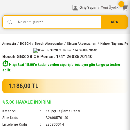
Giriş Yapın
Yeni Üyelik
/
ARA
Anasayfa
BOSCH
Bosch Aksesuarlar
Sistem Aksesuarları
Kalıpçı Taşlama Pe
Bosch GGS 28 CE Penset 1/4'' 2608570140
⏱️
H.içi Saat 15:00'e kadar verilen siparişleriniz aynı gün kargoya teslim
edilir.
1.186,00 TL
%5,00 HAVALE İNDİRİMİ
Kategori
Kalıpçı Taşlama Pensi
Stok Kodu
B2608570140
Listeleme Kodu
280800014