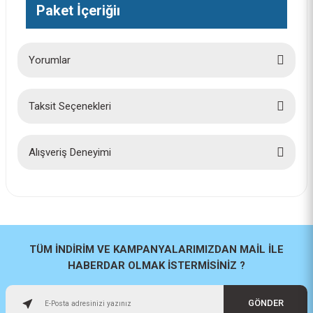
Paket İçeriğiı
Yorumlar
Taksit Seçenekleri
Bu ürüne ilk yorumu siz yapın!
Yorum Yaz
Alışveriş Deneyimi
İlk defa alışveriş yaptım cok
başarılıydı tavsiye edeceğim bir
site
a... u... | 06/06/2026
TÜM İNDİRİM VE KAMPANYALARIMIZDAN MAİL İLE
HABERDAR OLMAK İSTERMİSİNİZ ?
Paketleme ve kalite harika
orijinal
GÖNDER
H... U... | 02/06/2026