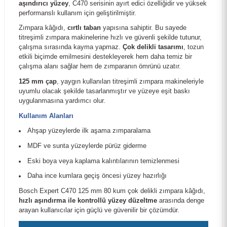
aşındırıcı yüzey
, C470 serisinin ayırt edici özelliğidir ve yüksek
performanslı kullanım için geliştirilmiştir.
Zımpara kâğıdı,
cırtlı taban
yapısına sahiptir. Bu sayede
titreşimli zımpara makinelerine hızlı ve güvenli şekilde tutunur,
çalışma sırasında kayma yapmaz.
Çok delikli tasarımı
, tozun
etkili biçimde emilmesini destekleyerek hem daha temiz bir
çalışma alanı sağlar hem de zımparanın ömrünü uzatır.
125 mm çap
, yaygın kullanılan titreşimli zımpara makineleriyle
uyumlu olacak şekilde tasarlanmıştır ve yüzeye eşit baskı
uygulanmasına yardımcı olur.
Kullanım Alanları
Ahşap yüzeylerde ilk aşama zımparalama
MDF ve sunta yüzeylerde pürüz giderme
Eski boya veya kaplama kalıntılarının temizlenmesi
Daha ince kumlara geçiş öncesi yüzey hazırlığı
Bosch Expert C470 125 mm 80 kum çok delikli zımpara kâğıdı,
hızlı aşındırma ile kontrollü yüzey düzeltme
arasında denge
arayan kullanıcılar için güçlü ve güvenilir bir çözümdür.