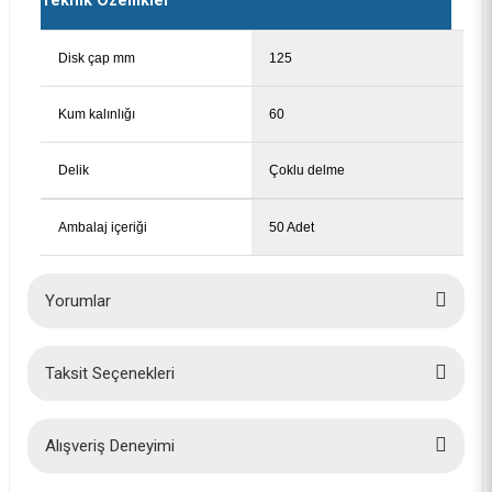
Teknik Özellikler
Disk çap mm
125
Kum kalınlığı
60
Delik
Çoklu delme
Ambalaj içeriği
50 Adet
Yorumlar
Taksit Seçenekleri
Bu ürüne ilk yorumu siz yapın!
Yorum Yaz
Alışveriş Deneyimi