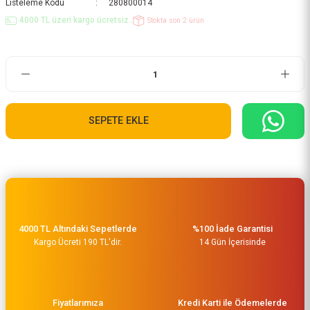
Listeleme Kodu
280800014
4000 TL üzeri kargo ücretsiz..
Stokta son 2 ürün
SEPETE EKLE
4000 TL Altındaki Sepetlerde
%100 İade Garantisi
Kargo Ücreti 190 TL'dir.
14 Gün İçerisinde
Fiyatlarımıza
Kredi Karti ile Ödemelerde