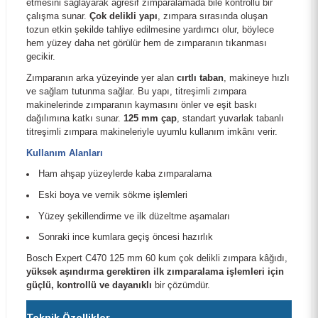
etmesini sağlayarak agresif zımparalamada bile kontrollü bir
çalışma sunar.
Çok delikli yapı
, zımpara sırasında oluşan
tozun etkin şekilde tahliye edilmesine yardımcı olur, böylece
hem yüzey daha net görülür hem de zımparanın tıkanması
gecikir.
Zımparanın arka yüzeyinde yer alan
cırtlı taban
, makineye hızlı
ve sağlam tutunma sağlar. Bu yapı, titreşimli zımpara
makinelerinde zımparanın kaymasını önler ve eşit baskı
dağılımına katkı sunar.
125 mm çap
, standart yuvarlak tabanlı
titreşimli zımpara makineleriyle uyumlu kullanım imkânı verir.
Kullanım Alanları
Ham ahşap yüzeylerde kaba zımparalama
Eski boya ve vernik sökme işlemleri
Yüzey şekillendirme ve ilk düzeltme aşamaları
Sonraki ince kumlara geçiş öncesi hazırlık
Bosch Expert C470 125 mm 60 kum çok delikli zımpara kâğıdı,
yüksek aşındırma gerektiren ilk zımparalama işlemleri için
güçlü, kontrollü ve dayanıklı
bir çözümdür.