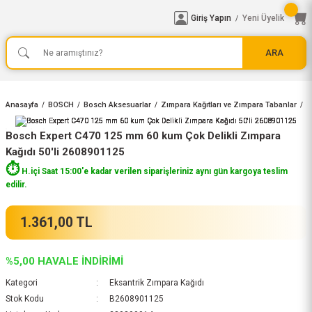
Giriş Yapın
Yeni Üyelik
/
ARA
Anasayfa
BOSCH
Bosch Aksesuarlar
Zımpara Kağıtları ve Zımpara Tabanlar
B
Bosch Expert C470 125 mm 60 kum Çok Delikli Zımpara
Kağıdı 50'li 2608901125
⏱️
H.içi Saat 15:00'e kadar verilen siparişleriniz aynı gün kargoya teslim
edilir.
1.361,00 TL
%5,00 HAVALE İNDİRİMİ
Kategori
Eksantrik Zımpara Kağıdı
Stok Kodu
B2608901125