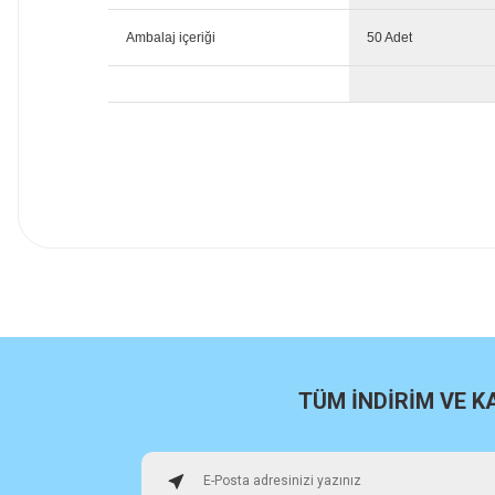
Ambalaj içeriği
50 Adet
İlk defa alışveriş yaptım cok başarılıydı tavsiye edeceğim bir 
a... u... | 06/06/2026
Paketleme ve kalite harika orijinal
H... U... | 02/06/2026
TÜM İNDİRİM VE 
Hızlı sağlam
Osman Alper | 15/05/2026