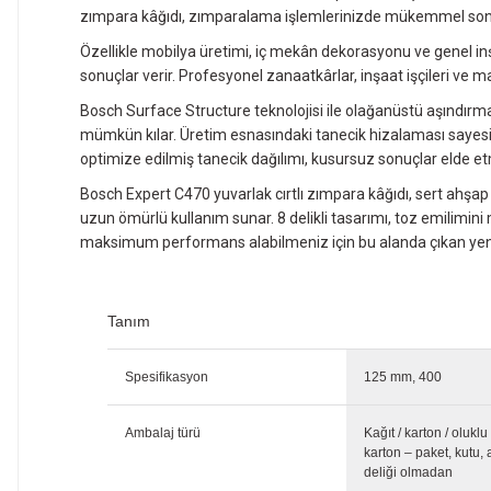
zımpara kâğıdı, zımparalama işlemlerinizde mükemmel sonuçlar
Özellikle mobilya üretimi, iç mekân dekorasyonu ve genel inşa
sonuçlar verir. Profesyonel zanaatkârlar, inşaat işçileri ve ma
Bosch Surface Structure teknolojisi ile olağanüstü aşındırm
mümkün kılar. Üretim esnasındaki tanecik hizalaması sayesi
optimize edilmiş tanecik dağılımı, kusursuz sonuçlar elde et
Bosch Expert C470 yuvarlak cırtlı zımpara kâğıdı, sert ahşap
uzun ömürlü kullanım sunar. 8 delikli tasarımı, toz emilimi
maksimum performans alabilmeniz için bu alanda çıkan yeni te
Tanım
Spesifikasyon
125 mm, 400
Ambalaj türü
Kağıt / karton / oluklu
karton – paket, kutu, 
deliği olmadan