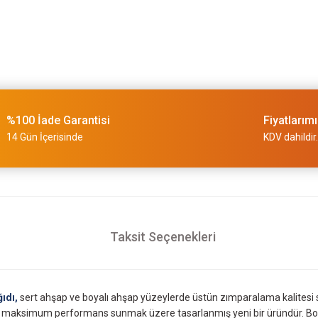
%100 İade Garantisi
Fiyatlarım
14 Gün İçerisinde
KDV dahildir.
Taksit Seçenekleri
ıdı,
sert ahşap ve boyalı ahşap yüzeylerde üstün zımparalama kalitesi s
e maksimum performans sunmak üzere tasarlanmış yeni bir üründür. Bosch