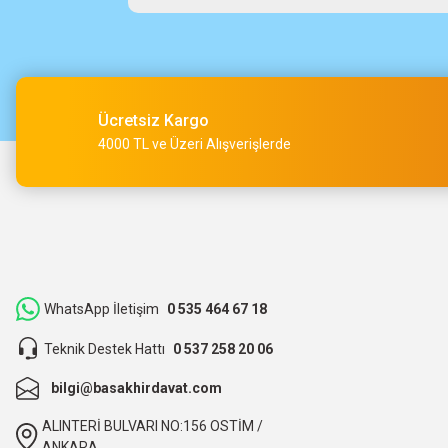
Çok hızlı kargo ve çok güzel destek ekibi var teşekkür ederi
O... A... | 15/05/2026
Ücretsiz Kargo
Müşteri iletişimi kusursuz birde ürün siparişini veriyoruz te
4000 TL ve Üzeri Alışverişlerde
M... Ç... | 14/05/2026
Hızlı bir şekilde kargoya verildi ve elime ulaştı. Piyasadan dah
teşekkür ederiz.
ibrahim Yüksel | 26/03/2026
WhatsApp İletişim
0 535 464 67 18
Teknik Destek Hattı
0 537 258 20 06
ilgili satıcı,güzel paketleme,hızlı kargolama. sıkıntısız bir alış
bilgi@basakhirdavat.com
O... B... | 07/03/2026
ALINTERİ BULVARI NO:156 OSTİM /
bunca zaman kendimize eziyet etmişiz aslında.
ANKARA