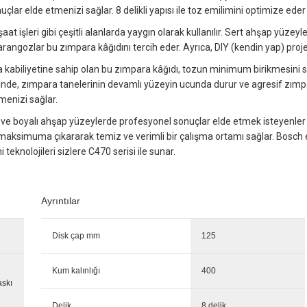
 elde etmenizi sağlar. 8 delikli yapısı ile toz emilimini optimize eder
at işleri gibi çeşitli alanlarda yaygın olarak kullanılır. Sert ahşap yüz
rangozlar bu zımpara kâğıdını tercih eder. Ayrıca, DIY (kendin yap) projele
a kabiliyetine sahip olan bu zımpara kâğıdı, tozun minimum birikmesini 
nde, zımpara tanelerinin devamlı yüzeyin ucunda durur ve agresif zımpa
menizi sağlar.
 ve boyalı ahşap yüzeylerde profesyonel sonuçlar elde etmek isteyenler 
ni maksimuma çıkararak temiz ve verimli bir çalışma ortamı sağlar. Bos
knolojileri sizlere C470 serisi ile sunar.
Ayrıntılar
Disk çap mm
125
Kum kalınlığı
400
askı
Delik
8 delik