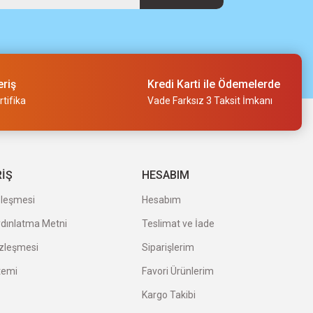
eriş
Kredi Karti ile Ödemelerde
tifika
Vade Farksız 3 Taksit İmkanı
RİŞ
HESABIM
zleşmesi
Hesabım
ydınlatma Metni
Teslimat ve İade
özleşmesi
Siparişlerim
temi
Favori Ürünlerim
Kargo Takibi