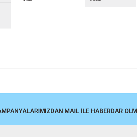
site
Bu ürüne ilk yorumu siz yapın!
Yorum Yaz
KAMPANYALARIMIZDAN MAİL İLE HABERDAR OLMA