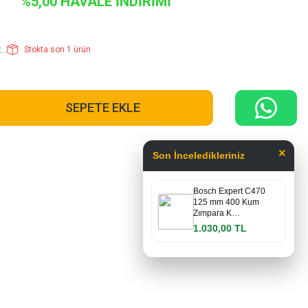
%5,00 HAVALE İNDİRİMİ
..
Stokta son 1 ürün
SEPETE EKLE
×
Son İnceledikleriniz
Bosch Expert C470
125 mm 400 Kum
Zımpara K…
1.030,00 TL