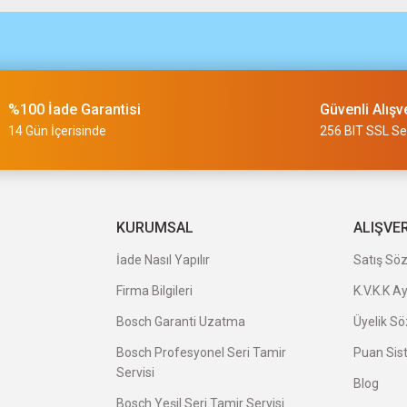
m
%100 İade Garantisi
Güvenli Alışv
slimi 24 saat sürmüyor
14 Gün İçerisinde
256 BIT SSL Ser
a uygun ve kaliteli ürünleriniz için
KURUMSAL
ALIŞVE
İade Nasıl Yapılır
Satış Sö
Firma Bilgileri
K.V.K.K A
veriş oldu.
Bosch Garanti Uzatma
Üyelik S
Bosch Profesyonel Seri Tamir
Puan Sis
Servisi
Blog
Bosch Yeşil Seri Tamir Servisi