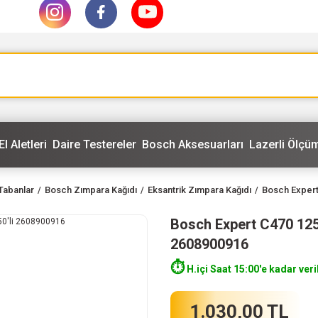
El Aletleri
Daire Testereler
Bosch Aksesuarları
Lazerli Ölçüm
Tabanlar
Bosch Zımpara Kağıdı
Eksantrik Zımpara Kağıdı
Bosch Expert
Bosch Expert C470 125
2608900916
⏱️
H.içi Saat 15:00'e kadar veri
1.030,00 TL