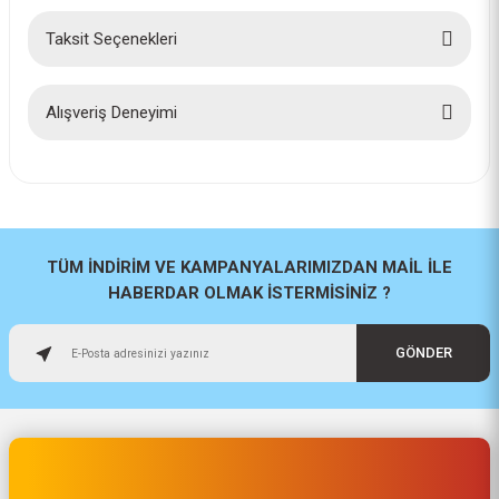
Taksit Seçenekleri
Bu ürüne ilk yorumu siz yapın!
Yorum Yaz
Alışveriş Deneyimi
İlk defa alışveriş yaptım cok
başarılıydı tavsiye edeceğim bir
site
a... u... | 06/06/2026
TÜM İNDİRİM VE KAMPANYALARIMIZDAN MAİL İLE
HABERDAR OLMAK İSTERMİSİNİZ ?
Paketleme ve kalite harika
orijinal
GÖNDER
H... U... | 02/06/2026
Hızlı sağlam
Osman Alper | 15/05/2026