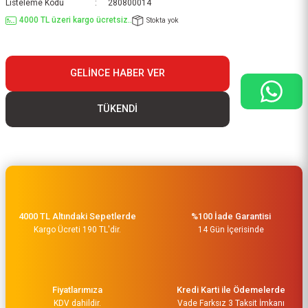
Listeleme Kodu
280800014
4000 TL üzeri kargo ücretsiz..
Stokta yok
GELINCE HABER VER
TÜKENDİ
4000 TL Altındaki Sepetlerde
%100 İade Garantisi
Kargo Ücreti 190 TL'dir.
14 Gün İçerisinde
Fiyatlarımıza
Kredi Karti ile Ödemelerde
KDV dahildir.
Vade Farksız 3 Taksit İmkanı