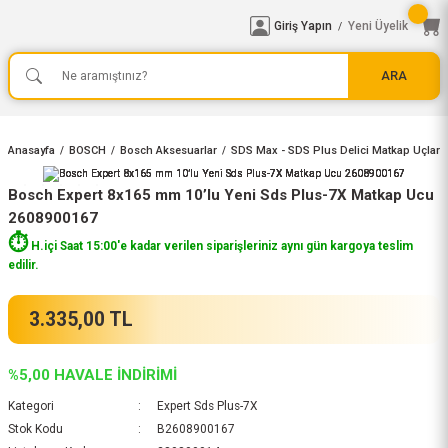
Giriş Yapın
Yeni Üyelik
/
ARA
Anasayfa
BOSCH
Bosch Aksesuarlar
SDS Max - SDS Plus Delici Matkap Uçları
Bosch Expert 8x165 mm 10’lu Yeni Sds Plus-7X Matkap Ucu
2608900167
⏱️
H.içi Saat 15:00'e kadar verilen siparişleriniz aynı gün kargoya teslim
edilir.
3.335,00 TL
%5,00 HAVALE İNDİRİMİ
Kategori
Expert Sds Plus-7X
Stok Kodu
B2608900167