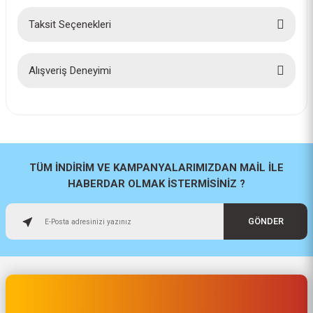
Taksit Seçenekleri
Bu ürüne ilk yorumu siz yapın!
Yorum Yaz
Alışveriş Deneyimi
İlk defa alışveriş yaptım cok
başarılıydı tavsiye edeceğim bir
site
a... u... | 06/06/2026
TÜM İNDİRİM VE KAMPANYALARIMIZDAN MAİL İLE
HABERDAR OLMAK İSTERMİSİNİZ ?
Paketleme ve kalite harika
orijinal
GÖNDER
H... U... | 02/06/2026
Hızlı sağlam
Osman Alper | 15/05/2026