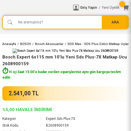
Giriş Yapın
Yeni Üyelik
/
ARA
Anasayfa
BOSCH
Bosch Aksesuarlar
SDS Max - SDS Plus Delici Matkap Uçları
Bosch Expert 6x115 mm 10’lu Yeni Sds Plus-7X Matkap Ucu
2608900159
⏱️
H.içi Saat 15:00'e kadar verilen siparişleriniz aynı gün kargoya teslim
edilir.
2.541,00 TL
%5,00 HAVALE İNDİRİMİ
Kategori
Expert Sds Plus-7X
Stok Kodu
B2608900159