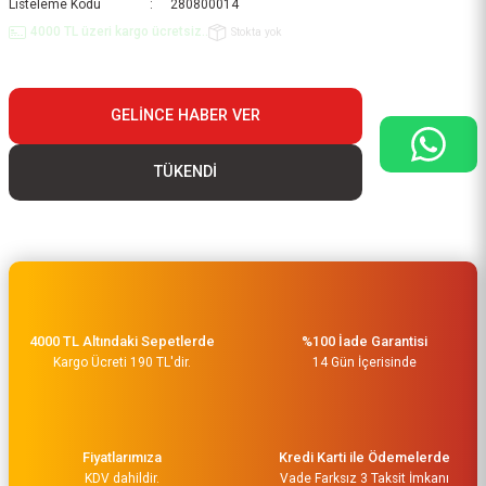
Listeleme Kodu
280800014
4000 TL üzeri kargo ücretsiz..
Stokta yok
GELINCE HABER VER
TÜKENDİ
4000 TL Altındaki Sepetlerde
%100 İade Garantisi
Kargo Ücreti 190 TL'dir.
14 Gün İçerisinde
Fiyatlarımıza
Kredi Karti ile Ödemelerde
KDV dahildir.
Vade Farksız 3 Taksit İmkanı