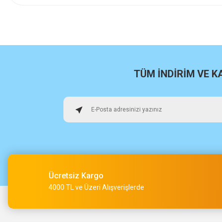
İlk defa alışveriş yaptım cok başarılıydı tavsiye edeceğim bir 
a... u... | 06/06/2026
Paketleme ve kalite harika orijinal
H... U... | 02/06/2026
TÜM İNDİRİM VE 
Hızlı sağlam
Osman Alper | 15/05/2026
Çok hızlı kargo ve çok güzel destek ekibi var teşekkür ederi
O... A... | 15/05/2026
Ücretsiz Kargo
Müşteri iletişimi kusursuz birde ürün siparişini veriyoruz te
4000 TL ve Üzeri Alışverişlerde
M... Ç... | 14/05/2026