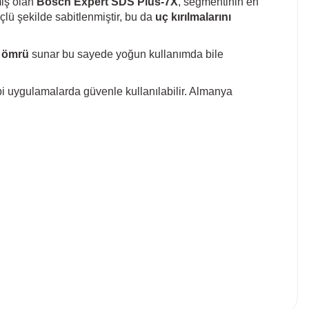
miş olan
Bosch Expert SDS Plus‑7X
, segmentinin en
lü şekilde sabitlenmiştir, bu da
uç kırılmalarını
m ömrü
sunar bu sayede yoğun kullanımda bile
 uygulamalarda güvenle kullanılabilir. Almanya