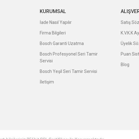
a uygun ve kaliteli ürünleriniz için
KURUMSAL
ALIŞVE
İade Nasıl Yapılır
Satış Sö
Firma Bilgileri
K.V.K.K A
veriş oldu.
Bosch Garanti Uzatma
Üyelik S
Bosch Profesyonel Seri Tamir
Puan Sis
Servisi
Blog
Bosch Yeşil Seri Tamir Servisi
İletişim
avatı herkese tavsiye ederim.
avsiye ederim.