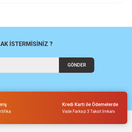
K İSTERMİSİNİZ ?
GÖNDER
eriş
Kredi Karti ile Ödemelerde
tifika
Vade Farksız 3 Taksit İmkanı