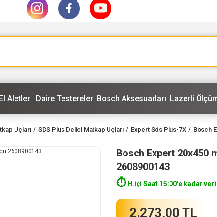
El Aletleri
Daire Testereler
Bosch Aksesuarları
Lazerli Ölçüm
tkap Uçları
SDS Plus Delici Matkap Uçları
Expert Sds Plus-7X
Bosch E
Bosch Expert 20x450 
2608900143
⏱️
H.içi Saat 15:00'e kadar veri
2.273,00 TL