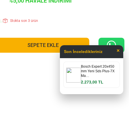
%5,00 HAVALE İNDİRİMİ
..
Stokta son 3 ürün
SEPETE EKLE
×
Son İnceledikleriniz
Bosch Expert 20x450
mm Yeni Sds Plus-7X
Ma…
2.273,00 TL