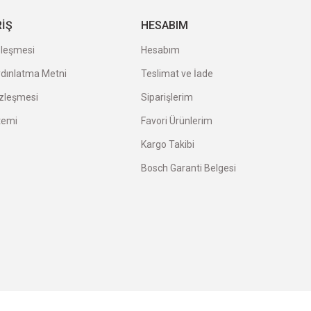
RİŞ
HESABIM
zleşmesi
Hesabım
ydınlatma Metni
Teslimat ve İade
özleşmesi
Siparişlerim
temi
Favori Ürünlerim
Kargo Takibi
Bosch Garanti Belgesi