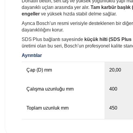
Donatılı beton, sert taş ve yüksek yoğunluklu yapı ma
dayanıklı uçları arasında yer alır.
Tam karbür başlık (
engeller
ve yüksek hızda stabil delme sağlar.
Ayrıca Bosch’un resmi verisiyle desteklenen bir diğe
dayanıklılığını korur.
SDS Plus bağlantı sayesinde
küçük hilti (SDS Plus k
üretimi olan bu seri, Bosch’un profesyonel kalite stan
Ayrıntılar
Çap (D) mm
20,00
Çalışma uzunluğu mm
400
Toplam uzunluk mm
450