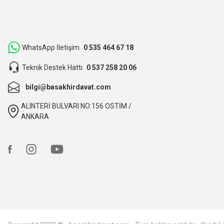
Hızlı bir şekilde kargoya verildi ve elime ulaştı. Piyasadan dah
teşekkür ederiz.
ibrahim Yüksel | 26/03/2026
WhatsApp İletişim
0 535 464 67 18
Teknik Destek Hattı
0 537 258 20 06
ilgili satıcı,güzel paketleme,hızlı kargolama. sıkıntısız bir alış
bilgi@basakhirdavat.com
O... B... | 07/03/2026
ALINTERİ BULVARI NO:156 OSTİM /
bunca zaman kendimize eziyet etmişiz aslında.
ANKARA
O... B... | 07/03/2026
hızlı kargo ve itinalı paketleme, çok teşekkürler. Başak hırd
Ali TÜTÜNCÜ | 09/02/2026
hızlı kargo ve itinalı paketleme. çok teşekkürler, kesinlikle t