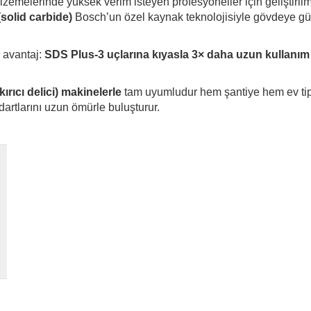
lzemelerinde yüksek verim isteyen profesyoneller için geliştiril
solid carbide)
Bosch’un özel kaynak teknolojisiyle gövdeye güç
r avantaj:
SDS Plus‑3 uçlarına kıyasla 3× daha uzun kullanı
ırıcı delici) makinelerle
tam uyumludur hem şantiye hem ev tipi
dartlarını uzun ömürle buluşturur.