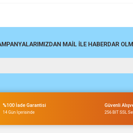
site
Bu ürüne ilk yorumu siz yapın!
Yorum Yaz
KAMPANYALARIMIZDAN MAİL İLE HABERDAR OLMA
m
%100 İade Garantisi
Güvenli Alışv
slimi 24 saat sürmüyor
14 Gün İçerisinde
256 BIT SSL Ser