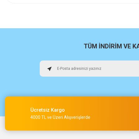
İlk defa alışveriş yaptım cok başarılıydı tavsiye edeceğim bir 
a... u... | 06/06/2026
Paketleme ve kalite harika orijinal
H... U... | 02/06/2026
TÜM İNDİRİM VE 
Hızlı sağlam
Osman Alper | 15/05/2026
Çok hızlı kargo ve çok güzel destek ekibi var teşekkür ederi
O... A... | 15/05/2026
Ücretsiz Kargo
Müşteri iletişimi kusursuz birde ürün siparişini veriyoruz te
4000 TL ve Üzeri Alışverişlerde
M... Ç... | 14/05/2026