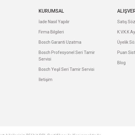
a uygun ve kaliteli ürünleriniz için
KURUMSAL
ALIŞVE
İade Nasıl Yapılır
Satış Sö
Firma Bilgileri
K.V.K.K A
veriş oldu.
Bosch Garanti Uzatma
Üyelik S
Bosch Profesyonel Seri Tamir
Puan Sis
Servisi
Blog
Bosch Yeşil Seri Tamir Servisi
İletişim
avatı herkese tavsiye ederim.
avsiye ederim.