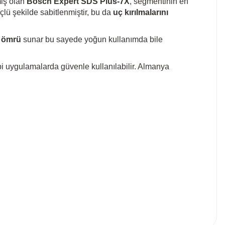
miş olan
Bosch Expert SDS Plus‑7X
, segmentinin en
lü şekilde sabitlenmiştir, bu da
uç kırılmalarını
m ömrü
sunar bu sayede yoğun kullanımda bile
 uygulamalarda güvenle kullanılabilir. Almanya