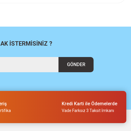
K İSTERMİSİNİZ ?
GÖNDER
eriş
Kredi Karti ile Ödemelerde
tifika
Vade Farksız 3 Taksit İmkanı