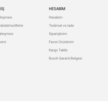
RİŞ
HESABIM
zleşmesi
Hesabım
ydınlatma Metni
Teslimat ve İade
özleşmesi
Siparişlerim
temi
Favori Ürünlerim
Kargo Takibi
Bosch Garanti Belgesi