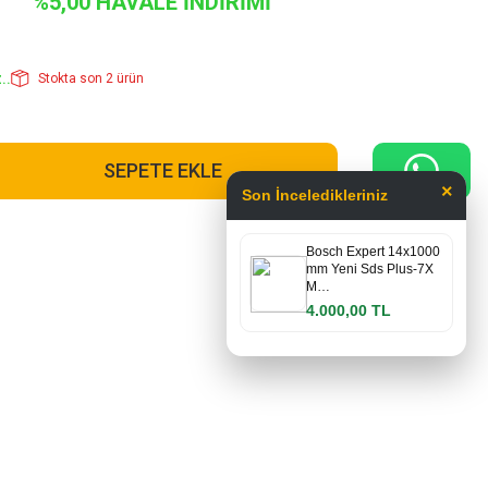
%5,00 HAVALE İNDİRİMİ
..
Stokta son 2 ürün
SEPETE EKLE
×
Son İnceledikleriniz
Bosch Expert 14x1000
mm Yeni Sds Plus-7X
M…
4.000,00 TL