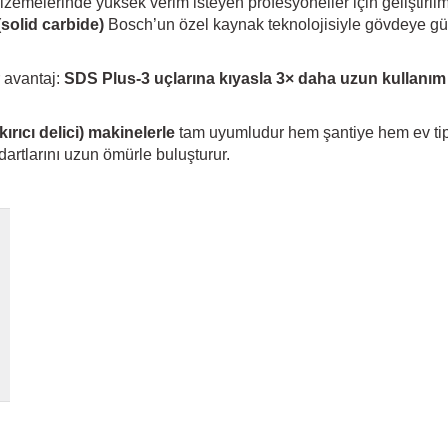
lzemelerinde yüksek verim isteyen profesyoneller için geliştiril
solid carbide)
Bosch’un özel kaynak teknolojisiyle gövdeye güç
r avantaj:
SDS Plus‑3 uçlarına kıyasla 3× daha uzun kullanı
ırıcı delici) makinelerle
tam uyumludur hem şantiye hem ev tipi
dartlarını uzun ömürle buluşturur.