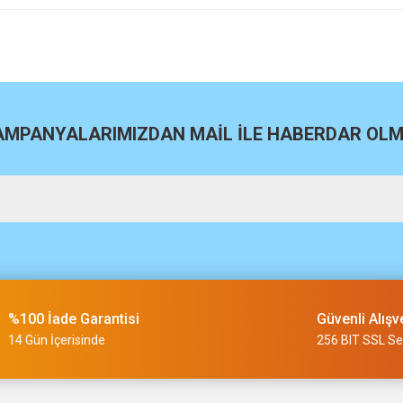
site
Bu ürüne ilk yorumu siz yapın!
Yorum Yaz
KAMPANYALARIMIZDAN MAİL İLE HABERDAR OLMA
m
%100 İade Garantisi
Güvenli Alışv
slimi 24 saat sürmüyor
14 Gün İçerisinde
256 BIT SSL Ser