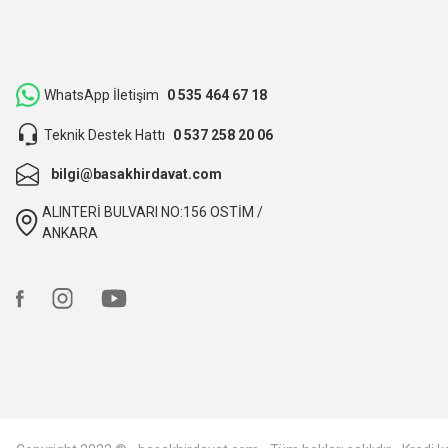
Hızlı bir şekilde kargoya verildi ve elime ulaştı. Piyasadan dah
teşekkür ederiz.
ibrahim Yüksel | 26/03/2026
WhatsApp İletişim
0 535 464 67 18
Teknik Destek Hattı
0 537 258 20 06
ilgili satıcı,güzel paketleme,hızlı kargolama. sıkıntısız bir alış
bilgi@basakhirdavat.com
O... B... | 07/03/2026
ALINTERİ BULVARI NO:156 OSTİM /
bunca zaman kendimize eziyet etmişiz aslında.
ANKARA
O... B... | 07/03/2026
hızlı kargo ve itinalı paketleme, çok teşekkürler. Başak hırd
Ali TÜTÜNCÜ | 09/02/2026
hızlı kargo ve itinalı paketleme. çok teşekkürler, kesinlikle t