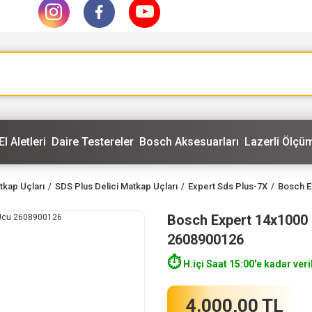
El Aletleri
Daire Testereler
Bosch Aksesuarları
Lazerli Ölçüm
tkap Uçları
SDS Plus Delici Matkap Uçları
Expert Sds Plus-7X
Bosch E
Bosch Expert 14x1000
2608900126
⏱️
H.içi Saat 15:00'e kadar veri
4.000,00 TL