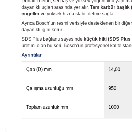
Donatılı beton, sert taş ve yüksek yoğunluklu yapı ma
dayanıklı uçları arasında yer alır.
Tam karbür başlık (
engeller
ve yüksek hızda stabil delme sağlar.
Ayrıca Bosch’un resmi verisiyle desteklenen bir diğe
dayanıklılığını korur.
SDS Plus bağlantı sayesinde
küçük hilti (SDS Plus k
üretimi olan bu seri, Bosch’un profesyonel kalite stan
Ayrıntılar
Çap (D) mm
14,00
Çalışma uzunluğu mm
950
Toplam uzunluk mm
1000