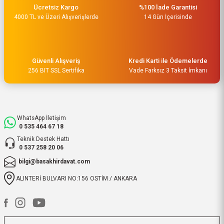
Ücretsiz Kargo
%100 İade Garantisi
Çok hızlı kargo ve çok güzel
4000 TL ve Üzeri Alışverişlerde
destek ekibi var teşekkür ederim
14 Gün İçerisinde
O... A... | 15/05/2026
Müşteri iletişimi kusursuz birde
Güvenli Alışveriş
Kredi Karti ile Ödemelerde
ürün siparişini veriyoruz teslimi
256 BIT SSL Sertifika
Vade Farksız 3 Taksit İmkanı
24 saat sürmüyor
M... Ç... | 14/05/2026
WhatsApp İletişim
Hızlı bir şekilde kargoya verildi
0 535 464 67 18
ve elime ulaştı. Piyasadan daha
Teknik Destek Hattı
uygun ve kaliteli ürünleriniz için
0 537 258 20 06
teşekkür ederiz.
bilgi@basakhirdavat.com
ibrahim Yüksel | 26/03/2026
ALINTERİ BULVARI NO:156 OSTİM / ANKARA
ilgili satıcı,güzel paketleme,hızlı
kargolama. sıkıntısız bir alışveriş
oldu.