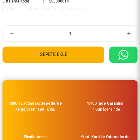
Listeleme Kodu
280800014
4000 TL üzeri kargo ücretsiz..
Stokta son 2 ürün
SEPETE EKLE
4000 TL Altındaki Sepetlerde
%100 İade Garantisi
Kargo Ücreti 190 TL'dir.
14 Gün İçerisinde
Fiyatlarımıza
Kredi Karti ile Ödemelerde