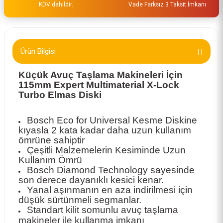
KDV dahildir.
Vade Farksız 3 Taksit İmkanı
Ürün Bilgisi
Küçük Avuç Taşlama Makineleri İçin
115mm Expert Multimaterial X-Lock
Turbo Elmas Diski
Bosch Eco for Universal Kesme Diskine
kıyasla 2 kata kadar daha uzun kullanım
ömrüne sahiptir
Çeşitli Malzemelerin Kesiminde Uzun
Kullanım Ömrü
Bosch Diamond Technology sayesinde
son derece dayanıklı kesici kenar.
Yanal aşınmanın en aza indirilmesi için
düşük sürtünmeli segmanlar.
Standart kilit somunlu avuç taşlama
makineler ile kullanma imkanı