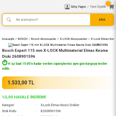
Giriş Yapın
Yeni Üyelik
/
ARA
Anasayfa
BOSCH
Bosch Aksesuarlar
X-LOCK Aksesuarları
X-Lock Elmas Kesic
Bosch Expert 115 mm X-LOCK Multimaterial Elmas Kesme
Diski 2608901596
⏱️
H.içi Saat 15:00'e kadar verilen siparişleriniz aynı gün kargoya teslim
edilir.
1.533,00 TL
%5,00 HAVALE İNDİRİMİ
Kategori
X-Lock Elmas Kesici Diskler
Stok Kodu
B2608901596