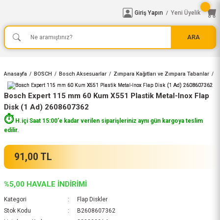
Giriş Yapın
Yeni Üyelik
/
ARA
Anasayfa
BOSCH
Bosch Aksesuarlar
Zımpara Kağıtları ve Zımpara Tabanlar
F
Bosch Expert 115 mm 60 Kum X551 Plastik Metal-Inox Flap
Disk (1 Ad) 2608607362
⏱️
H.içi Saat 15:00'e kadar verilen siparişleriniz aynı gün kargoya teslim
edilir.
91,00 TL
%5,00 HAVALE İNDİRİMİ
Kategori
Flap Diskler
Stok Kodu
B2608607362