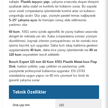
sahiptir.
Plastik taşıyıcı yapı
, çalışma sırasında oluşan titreşimi
azaltarak daha stabil ve konforlu bir kullanım sunar. Bu sayede
uzun süreli zımparalama işlemlerinde kontrol artar ve kullanıcı
yorgunluğu azalır. Düz yapı, yüzeyle paralel temas sağlayarak
5–15° çalışma açısı
ile homojen sonuç elde edilmesine
yardımcı olur.
60 kum
, X551 serisi içinde agresiflik ile yüzey kalitesi arasında
dengeli bir noktada yer alır. Kaba zımparalama sonrası yüzeyin
düzeltilmesi, kaynak izlerinin yumuşatılması ve bir sonraki ince
işleme hazırlık için uygundur. Daha hızlı talaş kaldırma gereken
uygulamalarda
40 kum
, daha ince yüzey işlemlerinde ise
80 ve
120 kum
seçenekleri tercih edilebilir.
Bosch Expert 115 mm 60 Kum X551 Plastik Metal-Inox Flap
Disk
, karbon çelikler, yapı çelikleri ve paslanmaz çelik
yüzeylerde profesyonel kullanıma uygundur. EN 13743
standardına uygun yapısı ve 80 m/s çevresel hız limiti ile
güvenli çalışma sunar.
Teknik Özellikler
Disk çap mm
115