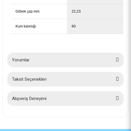
Göbek çap mm
22,23
Kum kalınlığı
60
Yorumlar
Taksit Seçenekleri
Bu ürüne ilk yorumu siz yapın!
Yorum Yaz
Alışveriş Deneyimi
İlk defa alışveriş yaptım cok
başarılıydı tavsiye edeceğim bir
site