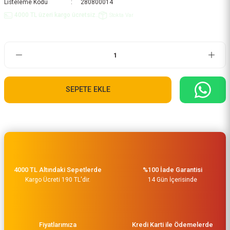
Listeleme Kodu
280800014
4000 TL üzeri kargo ücretsiz..
Stokta Var
SEPETE EKLE
4000 TL Altındaki Sepetlerde
%100 İade Garantisi
Kargo Ücreti 190 TL'dir.
14 Gün İçerisinde
Fiyatlarımıza
Kredi Karti ile Ödemelerde