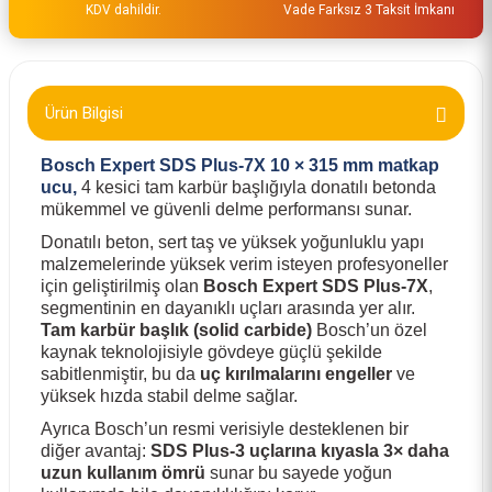
KDV dahildir.
Vade Farksız 3 Taksit İmkanı
Ürün Bilgisi
Bosch Expert SDS Plus‑7X 10 × 315 mm matkap
ucu,
4 kesici tam karbür başlığıyla donatılı betonda
mükemmel ve güvenli delme performansı sunar.
Donatılı beton, sert taş ve yüksek yoğunluklu yapı
malzemelerinde yüksek verim isteyen profesyoneller
için geliştirilmiş olan
Bosch Expert SDS Plus‑7X
,
segmentinin en dayanıklı uçları arasında yer alır.
Tam karbür başlık (solid carbide)
Bosch’un özel
kaynak teknolojisiyle gövdeye güçlü şekilde
sabitlenmiştir, bu da
uç kırılmalarını engeller
ve
yüksek hızda stabil delme sağlar.
Ayrıca Bosch’un resmi verisiyle desteklenen bir
diğer avantaj:
SDS Plus‑3 uçlarına kıyasla 3× daha
uzun kullanım ömrü
sunar bu sayede yoğun