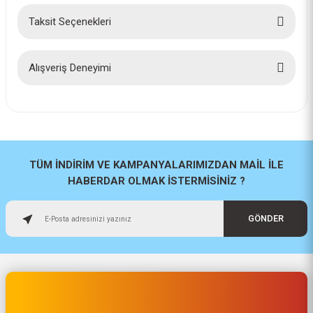
Taksit Seçenekleri
Bu ürüne ilk yorumu siz yapın!
Yorum Yaz
Alışveriş Deneyimi
İlk defa alışveriş yaptım cok
başarılıydı tavsiye edeceğim bir
site
a... u... | 06/06/2026
TÜM İNDİRİM VE KAMPANYALARIMIZDAN MAİL İLE
HABERDAR OLMAK İSTERMİSİNİZ ?
Paketleme ve kalite harika
orijinal
GÖNDER
H... U... | 02/06/2026
Hızlı sağlam
Osman Alper | 15/05/2026