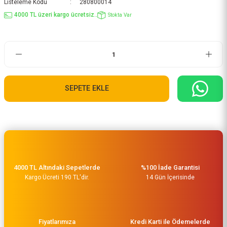
Listeleme Kodu
280800014
4000 TL üzeri kargo ücretsiz..
Stokta Var
SEPETE EKLE
4000 TL Altındaki Sepetlerde
%100 İade Garantisi
Kargo Ücreti 190 TL'dir.
14 Gün İçerisinde
Fiyatlarımıza
Kredi Karti ile Ödemelerde