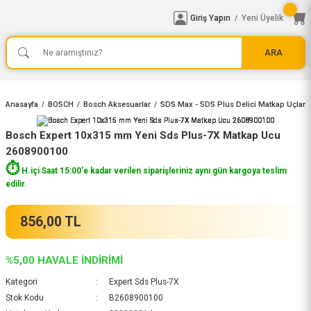
Giriş Yapın
Yeni Üyelik
/
ARA
Anasayfa
BOSCH
Bosch Aksesuarlar
SDS Max - SDS Plus Delici Matkap Uçları
Bosch Expert 10x315 mm Yeni Sds Plus-7X Matkap Ucu
2608900100
⏱️
H.içi Saat 15:00'e kadar verilen siparişleriniz aynı gün kargoya teslim
edilir.
856,00 TL
%5,00 HAVALE İNDİRİMİ
Kategori
Expert Sds Plus-7X
Stok Kodu
B2608900100