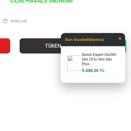
%5,00 HAVALE İNDİRİMİ
..
Stokta yok
×
Son İnceledikleriniz
TÜKENDİ
Bosch Expert 10x265
mm 10’lu Yeni Sds
Plus…
5.888,00 TL