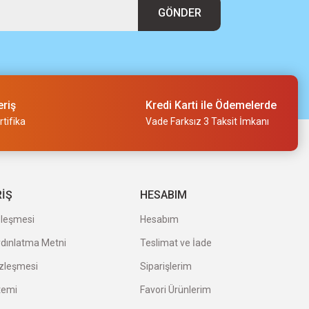
GÖNDER
eriş
Kredi Karti ile Ödemelerde
tifika
Vade Farksız 3 Taksit İmkanı
RİŞ
HESABIM
zleşmesi
Hesabım
ydınlatma Metni
Teslimat ve İade
özleşmesi
Siparişlerim
temi
Favori Ürünlerim