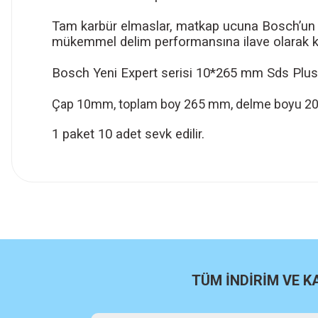
Tam karbür elmaslar, matkap ucuna Bosch’un 
mükemmel delim performansına ilave olarak k
Bosch Yeni Expert serisi 10*265 mm Sds Plus-
Çap 10mm, toplam boy 265 mm, delme boyu 2
1 paket 10 adet sevk edilir.
İlk defa alışveriş yaptım cok başarılıydı tavsiye edeceğim bir 
a... u... | 06/06/2026
Paketleme ve kalite harika orijinal
H... U... | 02/06/2026
TÜM İNDİRİM VE 
Hızlı sağlam