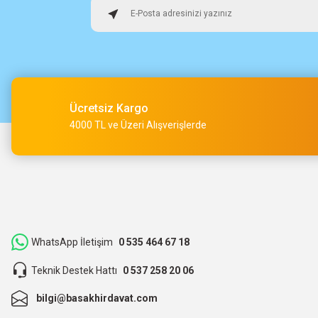
Osman Alper | 15/05/2026
Çok hızlı kargo ve çok güzel destek ekibi var teşekkür ederi
O... A... | 15/05/2026
Ücretsiz Kargo
Müşteri iletişimi kusursuz birde ürün siparişini veriyoruz te
4000 TL ve Üzeri Alışverişlerde
M... Ç... | 14/05/2026
Hızlı bir şekilde kargoya verildi ve elime ulaştı. Piyasadan dah
teşekkür ederiz.
ibrahim Yüksel | 26/03/2026
WhatsApp İletişim
0 535 464 67 18
Teknik Destek Hattı
0 537 258 20 06
ilgili satıcı,güzel paketleme,hızlı kargolama. sıkıntısız bir alış
bilgi@basakhirdavat.com
O... B... | 07/03/2026