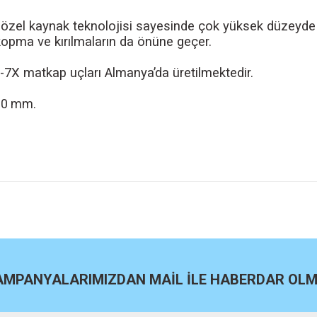
özel kaynak teknolojisi sayesinde çok yüksek düzeyde
opma ve kırılmaların da önüne geçer.
7X matkap uçları Almanya’da üretilmektedir.
00 mm.
site
Bu ürüne ilk yorumu siz yapın!
Yorum Yaz
KAMPANYALARIMIZDAN MAİL İLE HABERDAR OLMA