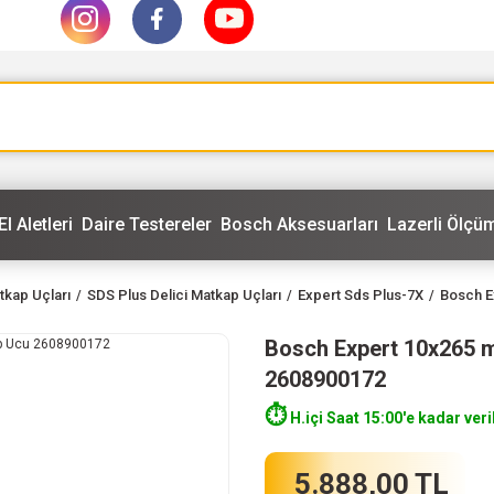
El Aletleri
Daire Testereler
Bosch Aksesuarları
Lazerli Ölçüm
tkap Uçları
SDS Plus Delici Matkap Uçları
Expert Sds Plus-7X
Bosch E
Bosch Expert 10x265 m
2608900172
⏱️
H.içi Saat 15:00'e kadar veri
5.888,00 TL