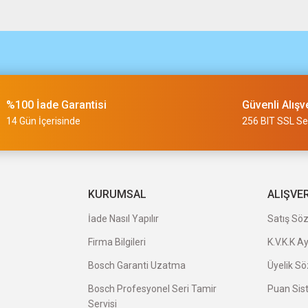
m
%100 İade Garantisi
Güvenli Alışv
slimi 24 saat sürmüyor
14 Gün İçerisinde
256 BIT SSL Ser
a uygun ve kaliteli ürünleriniz için
KURUMSAL
ALIŞVE
İade Nasıl Yapılır
Satış Sö
Firma Bilgileri
K.V.K.K A
veriş oldu.
Bosch Garanti Uzatma
Üyelik S
Bosch Profesyonel Seri Tamir
Puan Sis
Servisi