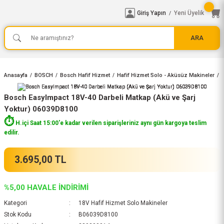
Giriş Yapın
Yeni Üyelik
/
ARA
Anasayfa
BOSCH
Bosch Hafif Hizmet
Hafif Hizmet Solo - Aküsüz Makineler
Bosch EasyImpact 18V-40 Darbeli Matkap (Akü ve Şarj
Yoktur) 06039D8100
⏱️
H.içi Saat 15:00'e kadar verilen siparişleriniz aynı gün kargoya teslim
edilir.
3.695,00 TL
%5,00 HAVALE İNDİRİMİ
Kategori
18V Hafif Hizmet Solo Makineler
Stok Kodu
B06039D8100