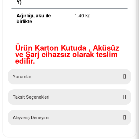
Y)
Ağırlığı, akü ile
1,40 kg
birlikte
Ürün Karton Kutuda , Aküsüz
ve Şarj cihazsız olarak teslim
edilir.
Yorumlar
Taksit Seçenekleri
Bu ürüne ilk yorumu siz yapın!
Yorum Yaz
Alışveriş Deneyimi
İlk defa alışveriş yaptım cok
başarılıydı tavsiye edeceğim bir