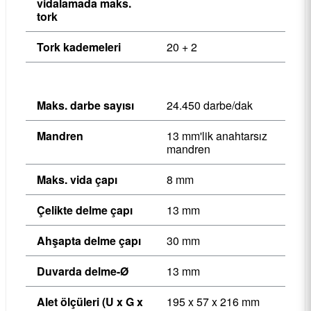
vidalamada maks.
tork
Tork kademeleri
20 + 2
Maks. darbe sayısı
24.450 darbe/dak
Mandren
13 mm'lik anahtarsız
mandren
Maks. vida çapı
8 mm
Çelikte delme çapı
13 mm
Ahşapta delme çapı
30 mm
Duvarda delme-Ø
13 mm
Alet ölçüleri (U x G x
195 x 57 x 216 mm