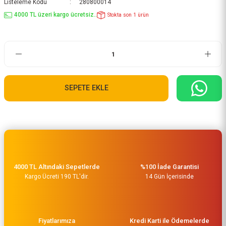
Listeleme Kodu
280800014
4000 TL üzeri kargo ücretsiz..
Stokta son 1 ürün
SEPETE EKLE
4000 TL Altındaki Sepetlerde
%100 İade Garantisi
Kargo Ücreti 190 TL'dir.
14 Gün İçerisinde
Fiyatlarımıza
Kredi Karti ile Ödemelerde