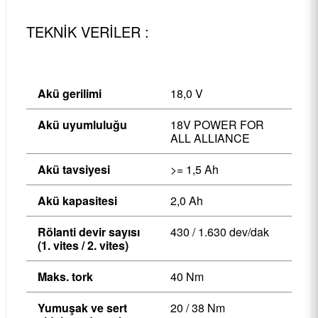
TEKNİK VERİLER :
Akü gerilimi
18,0 V
Akü uyumluluğu
18V POWER FOR
ALL ALLIANCE
Akü tavsiyesi
>= 1,5 Ah
Akü kapasitesi
2,0 Ah
Rölanti devir sayısı
430 / 1.630 dev/dak
(1. vites / 2. vites)
Maks. tork
40 Nm
Yumuşak ve sert
20 / 38 Nm