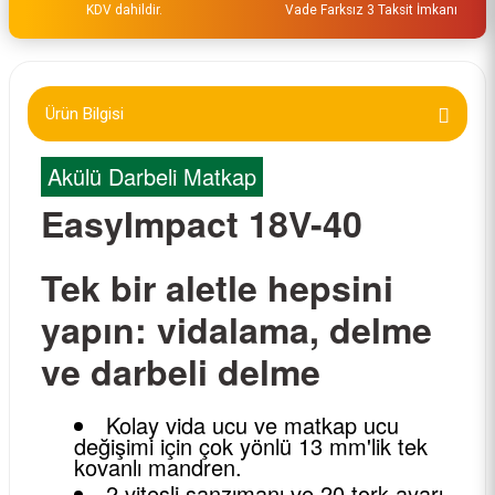
KDV dahildir.
Vade Farksız 3 Taksit İmkanı
Ürün Bilgisi
Akülü Darbeli Matkap
EasyImpact 18V-40
Tek bir aletle hepsini
yapın: vidalama, delme
ve darbeli delme
Kolay vida ucu ve matkap ucu
değişimi için çok yönlü 13 mm'lik tek
kovanlı mandren.
2 vitesli şanzımanı ve 20 tork ayarı