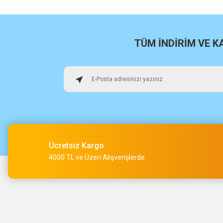
Hızlı sağlam
TÜM İNDİRİM VE 
Osman Alper | 15/05/2026
Çok hızlı kargo ve çok güzel destek ekibi var teşekkür ederi
O... A... | 15/05/2026
Müşteri iletişimi kusursuz birde ürün siparişini veriyoruz te
M... Ç... | 14/05/2026
Ücretsiz Kargo
4000 TL ve Üzeri Alışverişlerde
Hızlı bir şekilde kargoya verildi ve elime ulaştı. Piyasadan dah
teşekkür ederiz.
ibrahim Yüksel | 26/03/2026
ilgili satıcı,güzel paketleme,hızlı kargolama. sıkıntısız bir alış