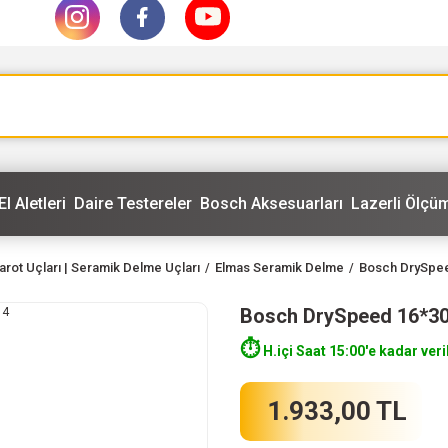
El Aletleri
Daire Testereler
Bosch Aksesuarları
Lazerli Ölçüm
Karot Uçları | Seramik Delme Uçları
Elmas Seramik Delme
Bosch DrySpe
Bosch DrySpeed 16*3
⏱️
H.içi Saat 15:00'e kadar veri
1.933,00 TL