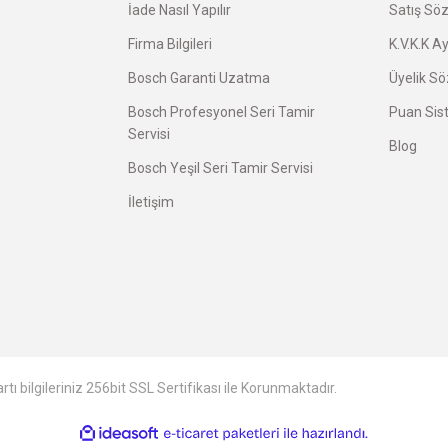
İade Nasıl Yapılır
Satış Sö
Firma Bilgileri
K.V.K.K A
Bosch Garanti Uzatma
Üyelik S
Bosch Profesyonel Seri Tamir
Puan Sis
Servisi
Blog
Bosch Yeşil Seri Tamir Servisi
avatı herkese tavsiye ederim.
İletişim
avsiye ederim.
tı bilgileriniz 256bit SSL Sertifikası ile Korunmaktadır.
ile
ideasoft
e-