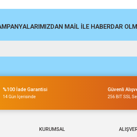
KAMPANYALARIMIZDAN MAİL İLE HABERDAR OLMA
m
slimi 24 saat sürmüyor
%100 İade Garantisi
Güvenli Alışv
14 Gün İçerisinde
256 BIT SSL Ser
a uygun ve kaliteli ürünleriniz için
KURUMSAL
ALIŞVE
veriş oldu.