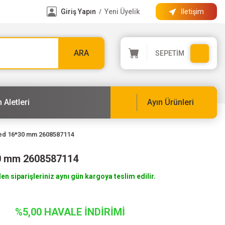
Giriş Yapın
Yeni Üyelik
İletişim
/
ARA
SEPETİM
 Aletleri
Ayın Ürünleri
ed 16*30 mm 2608587114
0 mm 2608587114
len siparişleriniz aynı gün kargoya teslim edilir.
%5,00 HAVALE İNDİRİMİ