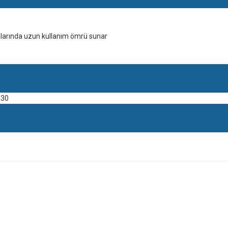
alarında uzun kullanım ömrü sunar
 30
site
Bu ürüne ilk yorumu siz yapın!
Yorum Yaz