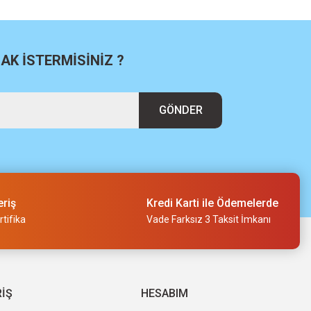
K İSTERMİSİNİZ ?
GÖNDER
eriş
Kredi Karti ile Ödemelerde
tifika
Vade Farksız 3 Taksit İmkanı
RİŞ
HESABIM