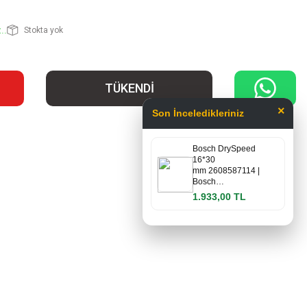
..
Stokta yok
TÜKENDİ
×
Son İnceledikleriniz
Bosch DrySpeed
16*30
mm 2608587114 |
Bosch…
1.933,00 TL