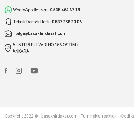
WhatsApp İletişim
0 535 464 67 18
O... B... | 07/03/2026
Teknik Destek Hattı
0 537 258 20 06
bunca zaman kendimize eziyet etmişiz aslında.
bilgi@basakhirdavat.com
O... B... | 07/03/2026
ALINTERİ BULVARI NO:156 OSTİM /
ANKARA
hızlı kargo ve itinalı paketleme, çok teşekkürler. Başak hırd
Ali TÜTÜNCÜ | 09/02/2026
hızlı kargo ve itinalı paketleme. çok teşekkürler, kesinlikle t
Ali TÜTÜNCÜ | 09/02/2026
Deneyimini Paylaş
Copyright 2022 © - basakhirdavat.com - Tüm hakları saklıdır - Kredi kar