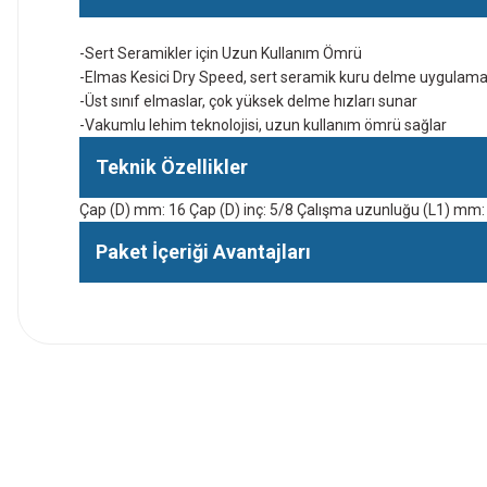
-Sert Seramikler için Uzun Kullanım Ömrü
-Elmas Kesici Dry Speed, sert seramik kuru delme uygulam
-Üst sınıf elmaslar, çok yüksek delme hızları sunar
-Vakumlu lehim teknolojisi, uzun kullanım ömrü sağlar
Teknik Özellikler
Çap (D) mm: 16 Çap (D) inç: 5/8 Çalışma uzunluğu (L1) mm:
Paket İçeriği Avantajları
İlk defa alışveriş yaptım cok başarılıydı tavsiye edeceğim bir 
a... u... | 06/06/2026
Paketleme ve kalite harika orijinal
H... U... | 02/06/2026