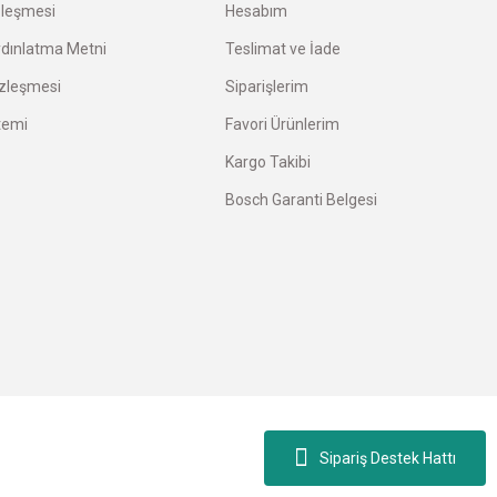
zleşmesi
Hesabım
ydınlatma Metni
Teslimat ve İade
özleşmesi
Siparişlerim
temi
Favori Ürünlerim
Kargo Takibi
Bosch Garanti Belgesi
Diğer yorumları göster
Sipariş Destek Hattı