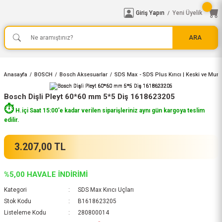
Giriş Yapın
Yeni Üyelik
/
ARA
Anasayfa
BOSCH
Bosch Aksesuarlar
SDS Max - SDS Plus Kırıcı | Keski ve Murç
Bosch Dişli Pleyt 60*60 mm 5*5 Diş 1618623205
⏱️
H.içi Saat 15:00'e kadar verilen siparişleriniz aynı gün kargoya teslim
edilir.
3.207,00 TL
%5,00 HAVALE İNDİRİMİ
Kategori
SDS Max Kırıcı Uçları
Stok Kodu
B1618623205
Listeleme Kodu
280800014