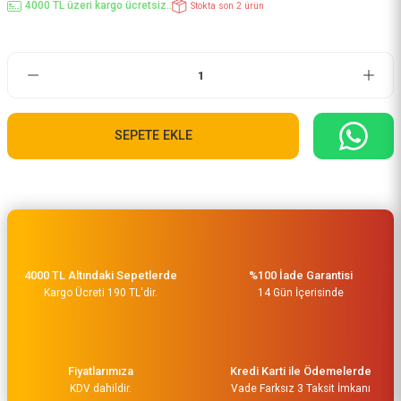
4000 TL üzeri kargo ücretsiz..
Stokta son 2 ürün
SEPETE EKLE
4000 TL Altındaki Sepetlerde
%100 İade Garantisi
Kargo Ücreti 190 TL'dir.
14 Gün İçerisinde
Fiyatlarımıza
Kredi Karti ile Ödemelerde
KDV dahildir.
Vade Farksız 3 Taksit İmkanı