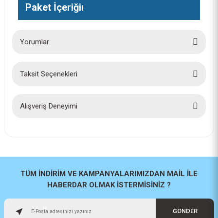
Paket İçeriğiı
Yorumlar
Taksit Seçenekleri
Bu ürüne ilk yorumu siz yapın!
Yorum Yaz
Alışveriş Deneyimi
İlk defa alışveriş yaptım cok
başarılıydı tavsiye edeceğim bir
site
a... u... | 06/06/2026
TÜM İNDİRİM VE KAMPANYALARIMIZDAN MAİL İLE
HABERDAR OLMAK İSTERMİSİNİZ ?
Paketleme ve kalite harika
orijinal
GÖNDER
H... U... | 02/06/2026