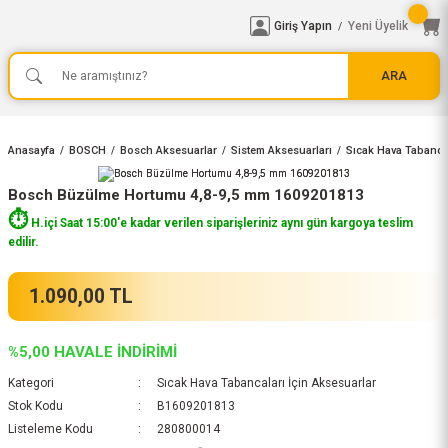
Giriş Yapın
Yeni Üyelik
/
ARA
Anasayfa
BOSCH
Bosch Aksesuarlar
Sistem Aksesuarları
Sıcak Hava Tabancal
Bosch Büzülme Hortumu 4,8-9,5 mm 1609201813
⏱️
H.içi Saat 15:00'e kadar verilen siparişleriniz aynı gün kargoya teslim
edilir.
1.090,00 TL
%5,00 HAVALE İNDİRİMİ
Kategori
Sıcak Hava Tabancaları İçin Aksesuarlar
Stok Kodu
B1609201813
Listeleme Kodu
280800014