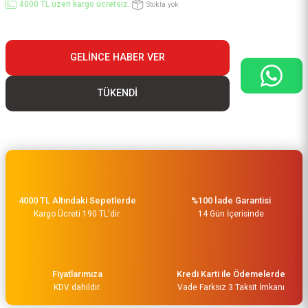
4000 TL üzeri kargo ücretsiz..
Stokta yok
GELINCE HABER VER
TÜKENDİ
4000 TL Altındaki Sepetlerde
%100 İade Garantisi
Kargo Ücreti 190 TL'dir.
14 Gün İçerisinde
Fiyatlarımıza
Kredi Karti ile Ödemelerde
KDV dahildir.
Vade Farksız 3 Taksit İmkanı