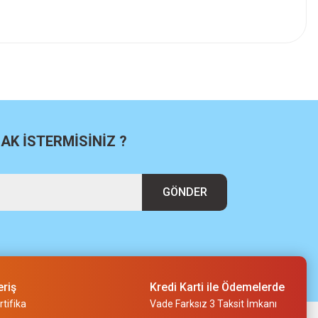
K İSTERMİSİNİZ ?
GÖNDER
eriş
Kredi Karti ile Ödemelerde
tifika
Vade Farksız 3 Taksit İmkanı