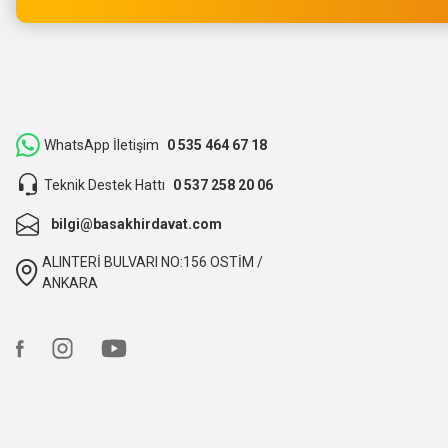
M... Ç... | 14/05/2026
Hızlı bir şekilde kargoya verildi ve elime ulaştı. Piyasadan dah
teşekkür ederiz.
ibrahim Yüksel | 26/03/2026
WhatsApp İletişim
0 535 464 67 18
Teknik Destek Hattı
0 537 258 20 06
ilgili satıcı,güzel paketleme,hızlı kargolama. sıkıntısız bir alış
bilgi@basakhirdavat.com
O... B... | 07/03/2026
ALINTERİ BULVARI NO:156 OSTİM /
bunca zaman kendimize eziyet etmişiz aslında.
ANKARA
O... B... | 07/03/2026
hızlı kargo ve itinalı paketleme, çok teşekkürler. Başak hırd
Ali TÜTÜNCÜ | 09/02/2026