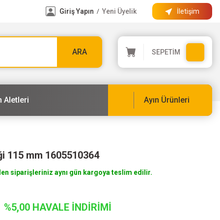
Giriş Yapın
Yeni Üyelik
İletişim
/
ARA
SEPETİM
 Aletleri
Ayın Ürünleri
iği 115 mm 1605510364
len siparişleriniz aynı gün kargoya teslim edilir.
%5,00 HAVALE İNDİRİMİ