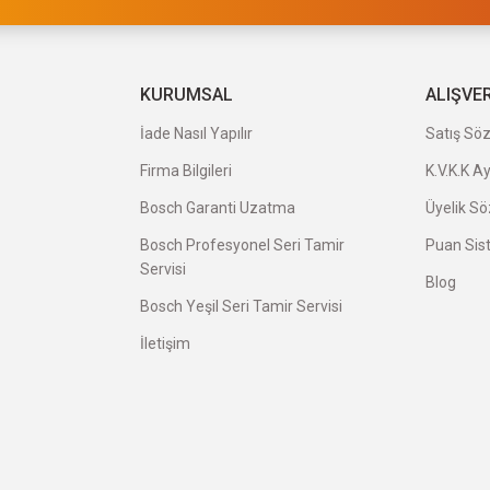
a uygun ve kaliteli ürünleriniz için
KURUMSAL
ALIŞVE
İade Nasıl Yapılır
Satış Sö
Firma Bilgileri
K.V.K.K A
veriş oldu.
Bosch Garanti Uzatma
Üyelik S
Bosch Profesyonel Seri Tamir
Puan Sis
Servisi
Blog
Bosch Yeşil Seri Tamir Servisi
İletişim
avatı herkese tavsiye ederim.