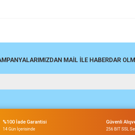
site
Bu ürüne ilk yorumu siz yapın!
Yorum Yaz
KAMPANYALARIMIZDAN MAİL İLE HABERDAR OLMA
m
%100 İade Garantisi
Güvenli Alışv
slimi 24 saat sürmüyor
14 Gün İçerisinde
256 BIT SSL Ser