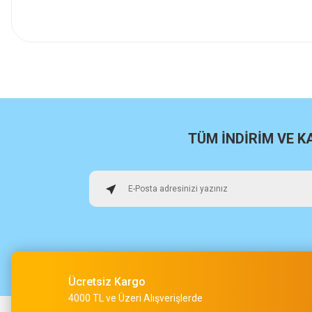
İlk defa alışveriş yaptım cok başarılıydı tavsiye edeceğim bir 
a... u... | 06/06/2026
Paketleme ve kalite harika orijinal
H... U... | 02/06/2026
TÜM İNDİRİM VE 
Hızlı sağlam
Osman Alper | 15/05/2026
Çok hızlı kargo ve çok güzel destek ekibi var teşekkür ederi
O... A... | 15/05/2026
Ücretsiz Kargo
Müşteri iletişimi kusursuz birde ürün siparişini veriyoruz te
4000 TL ve Üzeri Alışverişlerde