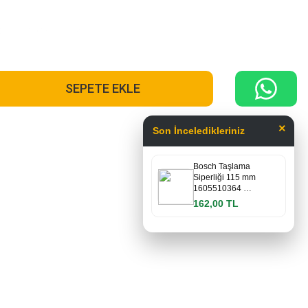
..
Stokta son 3 ürün
SEPETE EKLE
×
Son İnceledikleriniz
Bosch Taşlama
Siperliği 115 mm
1605510364 …
162,00 TL