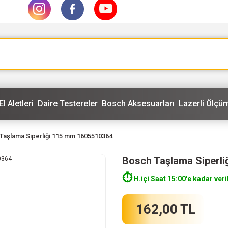
El Aletleri
Daire Testereler
Bosch Aksesuarları
Lazerli Ölçüm
Taşlama Siperliği 115 mm 1605510364
Bosch Taşlama Siperl
⏱️
H.içi Saat 15:00'e kadar veri
162,00 TL