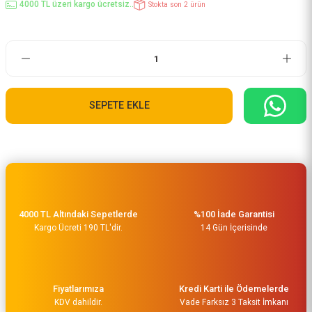
4000 TL üzeri kargo ücretsiz..
Stokta son 2 ürün
SEPETE EKLE
4000 TL Altındaki Sepetlerde
%100 İade Garantisi
Kargo Ücreti 190 TL'dir.
14 Gün İçerisinde
Fiyatlarımıza
Kredi Karti ile Ödemelerde
KDV dahildir.
Vade Farksız 3 Taksit İmkanı