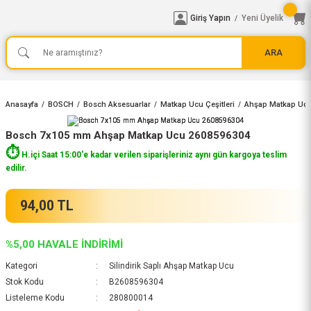
Giriş Yapın
Yeni Üyelik
/
ARA
Anasayfa
BOSCH
Bosch Aksesuarlar
Matkap Ucu Çeşitleri
Ahşap Matkap Uçla
Bosch 7x105 mm Ahşap Matkap Ucu 2608596304
⏱️
H.içi Saat 15:00'e kadar verilen siparişleriniz aynı gün kargoya teslim
edilir.
94,00 TL
%5,00 HAVALE İNDİRİMİ
Kategori
Silindirik Saplı Ahşap Matkap Ucu
Stok Kodu
B2608596304
Listeleme Kodu
280800014