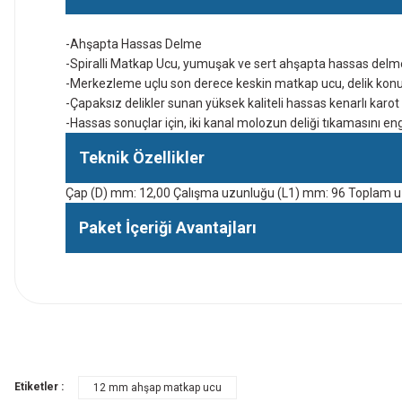
-Ahşapta Hassas Delme
-Spiralli Matkap Ucu, yumuşak ve sert ahşapta hassas delm
-Merkezleme uçlu son derece keskin matkap ucu, delik konu
-Çapaksız delikler sunan yüksek kaliteli hassas kenarlı karot 
-Hassas sonuçlar için, iki kanal molozun deliği tıkamasını e
Teknik Özellikler
Çap (D) mm: 12,00 Çalışma uzunluğu (L1) mm: 96 Toplam uz
Paket İçeriği Avantajları
İlk defa alışveriş yaptım cok başarılıydı tavsiye edeceğim bir 
a... u... | 06/06/2026
Paketleme ve kalite harika orijinal
Etiketler :
12 mm ahşap matkap ucu