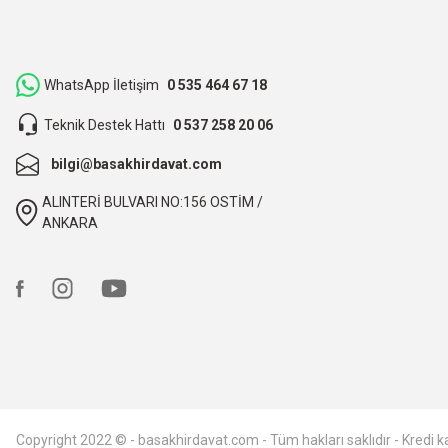
ilgili satıcı,güzel paketleme,hızlı kargolama. sıkıntısız bir alış
O... B... | 07/03/2026
WhatsApp İletişim
0 535 464 67 18
bunca zaman kendimize eziyet etmişiz aslında.
Teknik Destek Hattı
0 537 258 20 06
O... B... | 07/03/2026
bilgi@basakhirdavat.com
ALINTERİ BULVARI NO:156 OSTİM /
hızlı kargo ve itinalı paketleme, çok teşekkürler. Başak hırd
ANKARA
Ali TÜTÜNCÜ | 09/02/2026
hızlı kargo ve itinalı paketleme. çok teşekkürler, kesinlikle t
Ali TÜTÜNCÜ | 09/02/2026
Deneyimini Paylaş
Copyright 2022 © - basakhirdavat.com - Tüm hakları saklıdır - Kredi kar