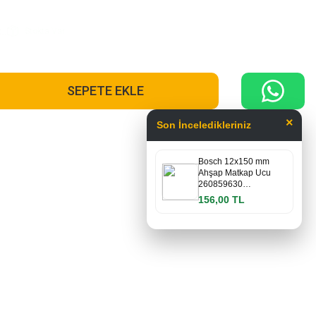
..
Stokta Var
SEPETE EKLE
×
Son İnceledikleriniz
Bosch 12x150 mm
Ahşap Matkap Ucu
260859630…
156,00 TL