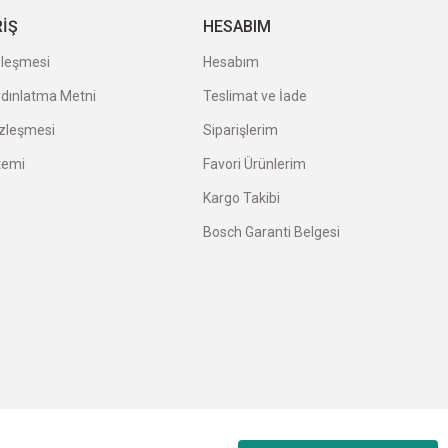
RİŞ
HESABIM
zleşmesi
Hesabım
ydınlatma Metni
Teslimat ve İade
özleşmesi
Siparişlerim
temi
Favori Ürünlerim
Kargo Takibi
Bosch Garanti Belgesi
Diğer yorumları göster