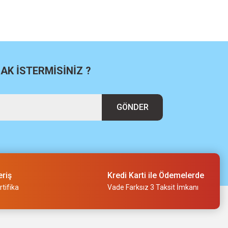
K İSTERMİSİNİZ ?
GÖNDER
eriş
Kredi Karti ile Ödemelerde
tifika
Vade Farksız 3 Taksit İmkanı