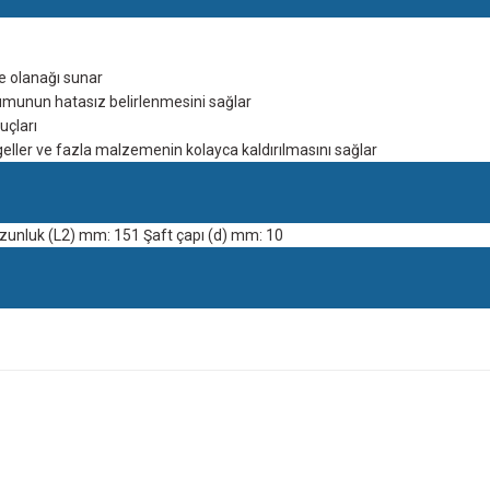
e olanağı sunar
munun hatasız belirlenmesini sağlar
uçları
ngeller ve fazla malzemenin kolayca kaldırılmasını sağlar
unluk (L2) mm: 151 Şaft çapı (d) mm: 10
site
Bu ürüne ilk yorumu siz yapın!
Yorum Yaz