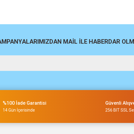
KAMPANYALARIMIZDAN MAİL İLE HABERDAR OLMA
m
slimi 24 saat sürmüyor
%100 İade Garantisi
Güvenli Alışv
a uygun ve kaliteli ürünleriniz için
14 Gün İçerisinde
256 BIT SSL Ser