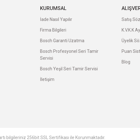
veriş oldu.
KURUMSAL
ALIŞVE
İade Nasıl Yapılır
Satış Sö
Firma Bilgileri
K.V.K.K A
Bosch Garanti Uzatma
Üyelik S
Bosch Profesyonel Seri Tamir
Puan Sis
Servisi
Blog
avatı herkese tavsiye ederim.
Bosch Yeşil Seri Tamir Servisi
İletişim
avsiye ederim.
tı bilgileriniz 256bit SSL Sertifikası ile Korunmaktadır.