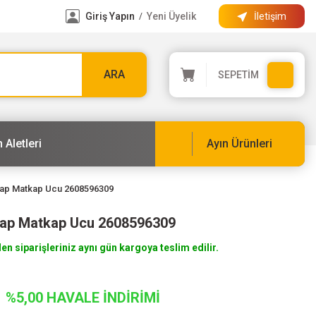
Giriş Yapın
Yeni Üyelik
İletişim
/
ARA
SEPETİM
 Aletleri
Ayın Ürünleri
ap Matkap Ucu 2608596309
ap Matkap Ucu 2608596309
len siparişleriniz aynı gün kargoya teslim edilir.
%5,00 HAVALE İNDİRİMİ