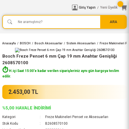
Giriş Yapın
Yeni Üyelik
/
ARA
Anasayfa
BOSCH
Bosch Aksesuarlar
Sistem Aksesuarları
Freze Makineleri Pe
Bosch Freze Penset 6 mm Çap 19 mm Anahtar Genişliği
2608570100
⏱️
H.içi Saat 15:00'e kadar verilen siparişleriniz aynı gün kargoya teslim
edilir.
2.453,00 TL
%5,00 HAVALE İNDİRİMİ
Kategori
Freze Makineleri Penset ve Aksesuarları
Stok Kodu
B2608570100