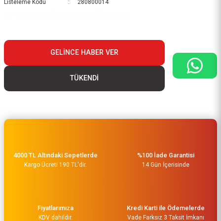
Listeleme Kodu
280800014
4000 TL üzeri kargo ücretsiz..
Stokta yok
GELINCE HABER VER
TÜKENDİ
4000 TL Altındaki Sepetlerde
%100 İade Garantisi
Kargo Ücreti 190 TL'dir.
14 Gün İçerisinde
Fiyatlarımıza
Kredi Karti ile Ödemelerde
KDV dahildir.
Vade Farksız 3 Taksit İmkanı