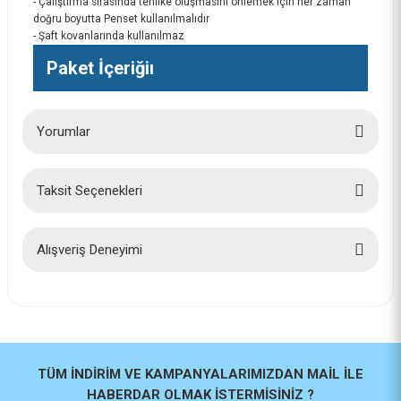
- Çalıştırma sırasında tehlike oluşmasını önlemek için her zaman
doğru boyutta Penset kullanılmalıdır
- Şaft kovanlarında kullanılmaz
Paket İçeriğiı
Yorumlar
Taksit Seçenekleri
Bu ürüne ilk yorumu siz yapın!
Yorum Yaz
Alışveriş Deneyimi
İlk defa alışveriş yaptım cok
başarılıydı tavsiye edeceğim bir
site
a... u... | 06/06/2026
TÜM İNDİRİM VE KAMPANYALARIMIZDAN MAİL İLE
HABERDAR OLMAK İSTERMİSİNİZ ?