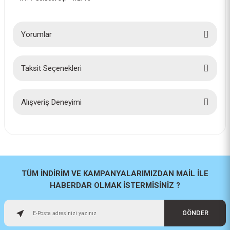
Yorumlar
Taksit Seçenekleri
Bu ürüne ilk yorumu siz yapın!
Yorum Yaz
Alışveriş Deneyimi
İlk defa alışveriş yaptım cok
başarılıydı tavsiye edeceğim bir
site
a... u... | 06/06/2026
TÜM İNDİRİM VE KAMPANYALARIMIZDAN MAİL İLE
HABERDAR OLMAK İSTERMİSİNİZ ?
Paketleme ve kalite harika
orijinal
GÖNDER
H... U... | 02/06/2026