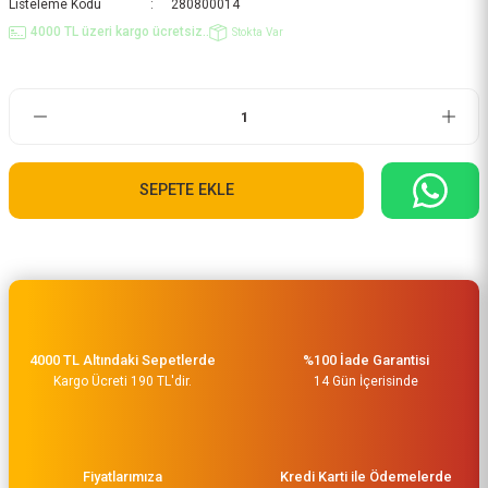
Listeleme Kodu
280800014
4000 TL üzeri kargo ücretsiz..
Stokta Var
SEPETE EKLE
4000 TL Altındaki Sepetlerde
%100 İade Garantisi
Kargo Ücreti 190 TL'dir.
14 Gün İçerisinde
Fiyatlarımıza
Kredi Karti ile Ödemelerde