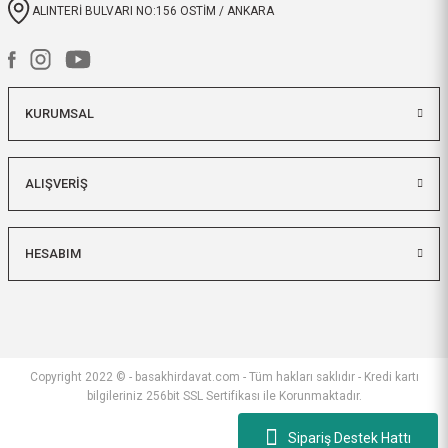
ALINTERİ BULVARI NO:156 OSTİM / ANKARA
ilgili satıcı,güzel paketleme,hızlı
kargolama. sıkıntısız bir alışveriş
oldu.
KURUMSAL
O... B... | 07/03/2026
bunca zaman kendimize eziyet
ALIŞVERİŞ
etmişiz aslında.
O... B... | 07/03/2026
HESABIM
hızlı kargo ve itinalı paketleme,
çok teşekkürler. Başak hırdavatı
herkese tavsiye ederim.
Ali TÜTÜNCÜ | 09/02/2026
Copyright 2022 © - basakhirdavat.com - Tüm hakları saklıdır - Kredi kartı
bilgileriniz 256bit SSL Sertifikası ile Korunmaktadır.
hızlı kargo ve itinalı paketleme.
çok teşekkürler, kesinlikle
Sipariş Destek Hattı
tavsiye ederim.