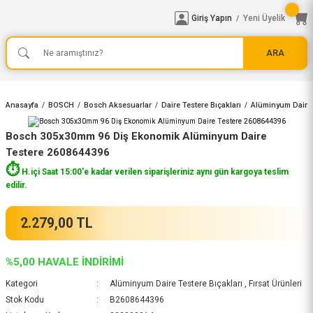
Giriş Yapın
Yeni Üyelik
/
ARA
Anasayfa
BOSCH
Bosch Aksesuarlar
Daire Testere Bıçakları
Alüminyum Daire 
Bosch 305x30mm 96 Diş Ekonomik Alüminyum Daire
Testere 2608644396
⏱️
H.içi Saat 15:00'e kadar verilen siparişleriniz aynı gün kargoya teslim
edilir.
2.279,00 TL
%5,00 HAVALE İNDİRİMİ
Kategori
Alüminyum Daire Testere Bıçakları
,
Fırsat Ürünleri
Stok Kodu
B2608644396