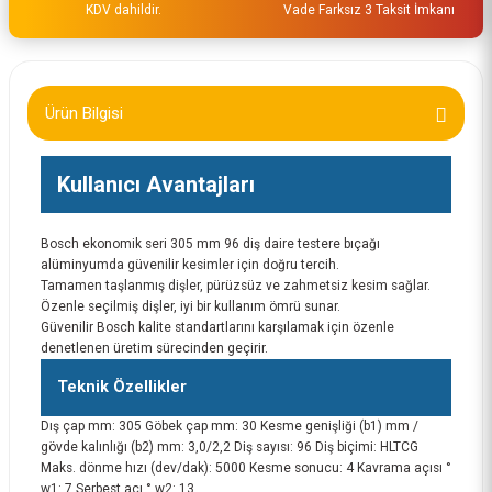
KDV dahildir.
Vade Farksız 3 Taksit İmkanı
Ürün Bilgisi
Kullanıcı Avantajları
Bosch ekonomik seri 305 mm 96 diş daire testere bıçağı
alüminyumda güvenilir kesimler için doğru tercih.
Tamamen taşlanmış dişler, pürüzsüz ve zahmetsiz kesim sağlar.
Özenle seçilmiş dişler, iyi bir kullanım ömrü sunar.
Güvenilir Bosch kalite standartlarını karşılamak için özenle
denetlenen üretim sürecinden geçirir.
Teknik Özellikler
Dış çap mm: 305 Göbek çap mm: 30 Kesme genişliği (b1) mm /
gövde kalınlığı (b2) mm: 3,0/2,2 Diş sayısı: 96 Diş biçimi: HLTCG
Maks. dönme hızı (dev/dak): 5000 Kesme sonucu: 4 Kavrama açısı °
w1: 7 Serbest açı ° w2: 13