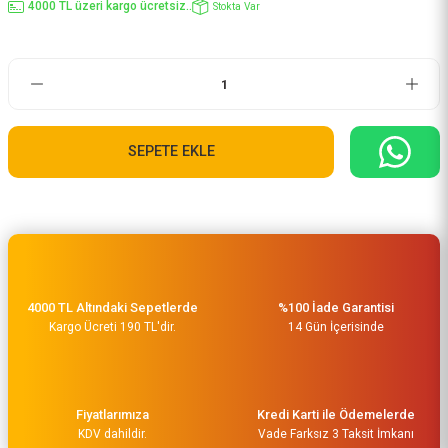
4000 TL üzeri kargo ücretsiz..
Stokta Var
SEPETE EKLE
4000 TL Altındaki Sepetlerde
%100 İade Garantisi
Kargo Ücreti 190 TL'dir.
14 Gün İçerisinde
Fiyatlarımıza
Kredi Karti ile Ödemelerde
KDV dahildir.
Vade Farksız 3 Taksit İmkanı