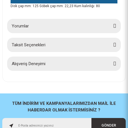
Disk çap mm: 125 Göbek çap mm: 22,23 Kum kalınlığı: 80
Yorumlar
Taksit Seçenekleri
Bu ürüne ilk yorumu siz yapın!
Yorum Yaz
Alışveriş Deneyimi
İlk defa alışveriş yaptım cok
başarılıydı tavsiye edeceğim bir
site
a... u... | 06/06/2026
TÜM İNDİRİM VE KAMPANYALARIMIZDAN MAİL İLE
HABERDAR OLMAK İSTERMİSİNİZ ?
Paketleme ve kalite harika
orijinal
GÖNDER