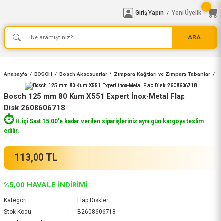
Giriş Yapın
Yeni Üyelik
/
ARA
Anasayfa
BOSCH
Bosch Aksesuarlar
Zımpara Kağıtları ve Zımpara Tabanlar
F
Bosch 125 mm 80 Kum X551 Expert İnox-Metal Flap
Disk 2608606718
⏱️
H.içi Saat 15:00'e kadar verilen siparişleriniz aynı gün kargoya teslim
edilir.
113,00 TL
%5,00 HAVALE İNDİRİMİ
Kategori
Flap Diskler
Stok Kodu
B2608606718