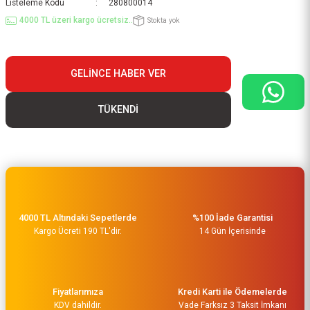
Listeleme Kodu
280800014
4000 TL üzeri kargo ücretsiz..
Stokta yok
GELINCE HABER VER
TÜKENDİ
4000 TL Altındaki Sepetlerde
%100 İade Garantisi
Kargo Ücreti 190 TL'dir.
14 Gün İçerisinde
Fiyatlarımıza
Kredi Karti ile Ödemelerde
KDV dahildir.
Vade Farksız 3 Taksit İmkanı