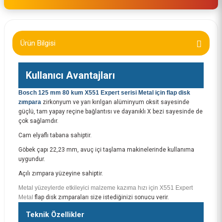
Ürün Bilgisi
Kullanıcı Avantajları
Bosch 125 mm 80 kum X551 Expert serisi Metal için flap disk
zımpara
zirkonyum ve yarı kırılgan alüminyum oksit sayesinde
güçlü, tam yapay reçine bağlantısı ve dayanıklı X bezi sayesinde de
çok sağlamdır.
Cam elyaflı tabana sahiptir.
Göbek çapı 22,23 mm, avuç içi taşlama makinelerinde kullanıma
uygundur.
Açılı zımpara yüzeyine sahiptir.
Metal yüzeylerde etkileyici malzeme kazıma hızı için X551 Expert
Metal
flap disk zımparaları size istediğinizi sonucu verir.
Teknik Özellikler