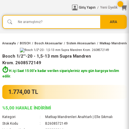
Giriş Yapın
Yeni Üyelik
/
ARA
Anasayfa
BOSCH
Bosch Aksesuarlar
Sistem Aksesuarları
Matkap Mandrenleri 
Bosch 1/2''-20 - 1,5-13 mm Supra Mandren
Krom. 2608572149
⏱️
H.içi Saat 15:00'e kadar verilen siparişleriniz aynı gün kargoya teslim
edilir.
1.774,00 TL
%5,00 HAVALE İNDİRİMİ
Kategori
Matkap Mandrenleri Anahtarlı | Elle Sıkmalı
Stok Kodu
B2608572149