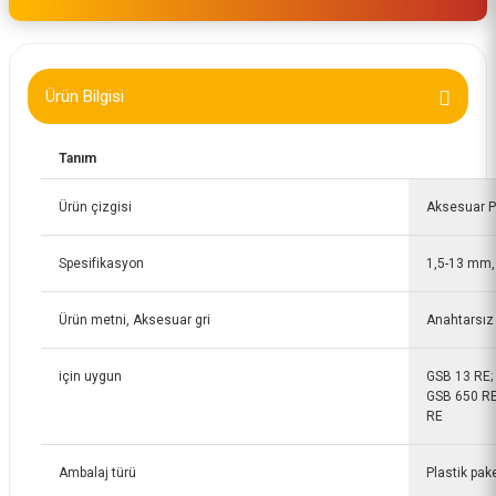
Ürün Bilgisi
Tanım
Ürün çizgisi
Aksesuar 
Spesifikasyon
1,5-13 mm, 
Ürün metni, Aksesuar gri
Anahtarsız
için uygun
GSB 13 RE; 
GSB 650 RE
RE
Ambalaj türü
Plastik pake