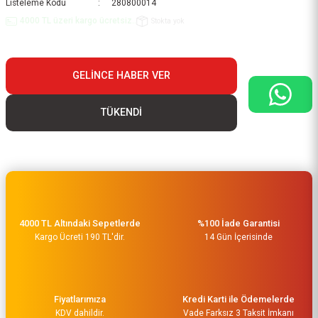
Listeleme Kodu
280800014
4000 TL üzeri kargo ücretsiz..
Stokta yok
GELINCE HABER VER
TÜKENDİ
4000 TL Altındaki Sepetlerde
%100 İade Garantisi
Kargo Ücreti 190 TL'dir.
14 Gün İçerisinde
Fiyatlarımıza
Kredi Karti ile Ödemelerde
KDV dahildir.
Vade Farksız 3 Taksit İmkanı