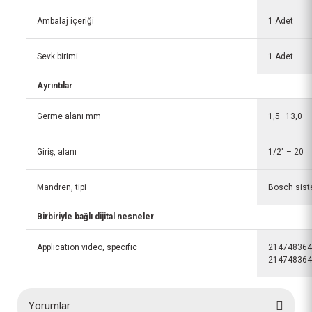
Ambalaj içeriği
1 Adet
Sevk birimi
1 Adet
Ayrıntılar
Germe alanı mm
1,5–13,0
Giriş, alanı
1/2" – 20
Mandren, tipi
Bosch sist
Birbiriyle bağlı dijital nesneler
Application video, specific
214748364
214748364
Yorumlar