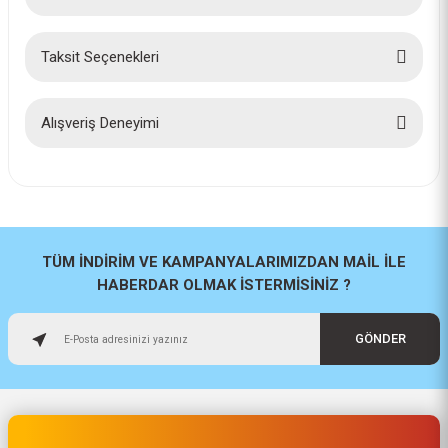
Taksit Seçenekleri
Bu ürüne ilk yorumu siz yapın!
Yorum Yaz
Alışveriş Deneyimi
İlk defa alışveriş yaptım cok
başarılıydı tavsiye edeceğim bir
site
a... u... | 06/06/2026
TÜM İNDİRİM VE KAMPANYALARIMIZDAN MAİL İLE
HABERDAR OLMAK İSTERMİSİNİZ ?
Paketleme ve kalite harika
orijinal
GÖNDER
H... U... | 02/06/2026
Hızlı sağlam
Osman Alper | 15/05/2026