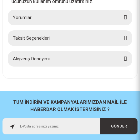
ucunuzun kullanım ömrünü uzatırsınız.
Yorumlar
Taksit Seçenekleri
Bu ürüne ilk yorumu siz yapın!
Yorum Yaz
Alışveriş Deneyimi
İlk defa alışveriş yaptım cok
başarılıydı tavsiye edeceğim bir
site
a... u... | 06/06/2026
TÜM İNDİRİM VE KAMPANYALARIMIZDAN MAİL İLE
HABERDAR OLMAK İSTERMİSİNİZ ?
Paketleme ve kalite harika
orijinal
GÖNDER
H... U... | 02/06/2026