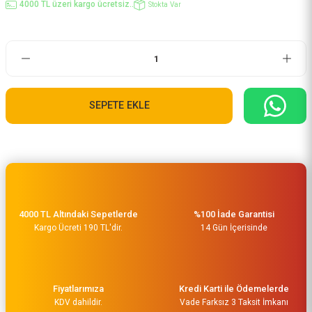
4000 TL üzeri kargo ücretsiz..
Stokta Var
SEPETE EKLE
4000 TL Altındaki Sepetlerde
%100 İade Garantisi
Kargo Ücreti 190 TL'dir.
14 Gün İçerisinde
Fiyatlarımıza
Kredi Karti ile Ödemelerde
KDV dahildir.
Vade Farksız 3 Taksit İmkanı