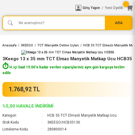
Giriş Yapın
Yeni Üyelik
/
ARA
Anasayfa
3KEEGO
TCT Manyetik Delme Uçları
HCB 35 TCT Elmaslı Manyetik Ma
3Keego 13 x 35 mm TCT Elmas Manyetik Matkap Ucu HCB35
⏱️
H.içi Saat 15:00'e kadar verilen siparişleriniz aynı gün kargoya teslim
edilir.
1.768,92 TL
%5,00 HAVALE İNDİRİMİ
Kategori
HCB 35 TCT Elmaslı Manyetik Matkap Ucu
Stok Kodu
3KEEGO/HCB35130
Listeleme Kodu
280800014